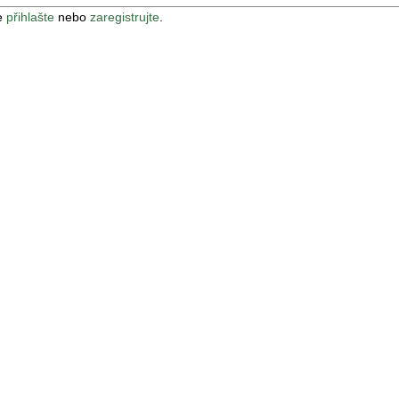
e
přihlašte
nebo
zaregistrujte
.