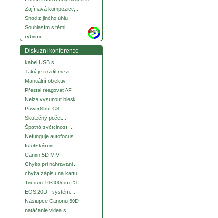
Zajímavá kompozice,...
Snad z jiného úhlu
Souhlasím s těmi
more
rybami...
Diskuzní konference
kabel USB s...
Jaký je rozdíl mezi...
Manuální objektiv
Přestal reagovat AF
Nelze vysunout blesk
PowerShot G3 -...
Skutečný počet...
Špatná světelnost -...
Nefunguje autofocus...
fototiskárna
Canon 5D MIV
Chyba pri nahravani...
chyba zápisu na kartu
Tamron 16-300mm f/3....
EOS 20D - systém....
Nástupce Canonu 30D
natáčanie videa s...