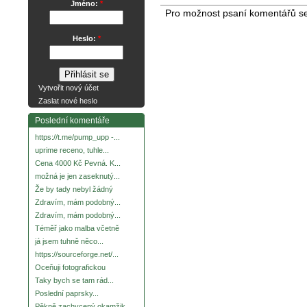
Jméno:
*
Pro možnost psaní komentářů s
Heslo:
*
Vytvořit nový účet
Zaslat nové heslo
Poslední komentáře
https://t.me/pump_upp -...
uprime receno, tuhle...
Cena 4000 Kč Pevná. K...
možná je jen zaseknutý...
Že by tady nebyl žádný
Zdravím, mám podobný...
Zdravím, mám podobný...
Téměř jako malba včetně
já jsem tuhně něco...
https://sourceforge.net/...
Oceňuji fotografickou
Taky bych se tam rád...
Poslední paprsky...
Pěkně zachycený okamžik.