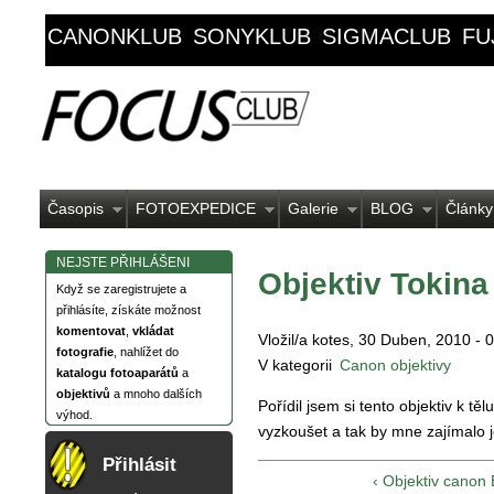
CANONKLUB
SONYKLUB
SIGMACLUB
FU
Časopis
FOTOEXPEDICE
Galerie
BLOG
Články
NEJSTE PŘIHLÁŠENI
Objektiv Tokina
Když se zaregistrujete a
přihlásíte, získáte možnost
komentovat
,
vkládat
Vložil/a kotes, 30 Duben, 2010 - 
fotografie
, nahlížet do
V kategorii
Canon objektivy
katalogu fotoaparátů
a
objektivů
a mnoho dalších
Pořídil jsem si tento objektiv k t
výhod.
vyzkoušet a tak by mne zajímalo j
Přihlásit
‹ Objektiv canon