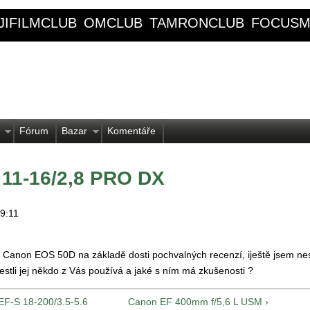
JIFILMCLUB
OMCLUB
TAMRONCLUB
FOCUSM
Fórum
Bazar
Komentáře
 11-16/2,8 PRO DX
09:11
ělu Canon EOS 50D na základě dosti pochvalných recenzí, iještě jsem nes
estli jej někdo z Vás používá a jaké s ním má zkušenosti ?
 EF-S 18-200/3.5-5.6
Canon EF 400mm f/5,6 L USM ›