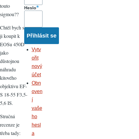
touto
Heslo
sigmou??
Chtěl bych si
ji koupit k
EOSu 450D
Vytv
jako
ořit
důstojnou
nový
náhradu
účet
kitového
Obn
objektivu EF-
oven
S 18-55 F3,5-
í
5,6 IS.
vaše
Stručná
ho
recenze je
hesl
třeba tady:
a