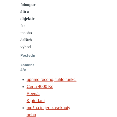
fotoapar
átů
a
objektiv
ů
a
mnoho
dalších
výhod.
Posledn
í
koment
áře
uprime receno, tuhle funkci
Cena 4000 Kč
Pevná.
K předání
možná je jen zaseknutý
nebo