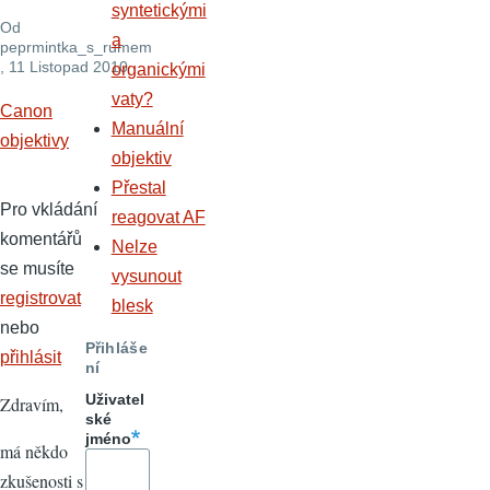
syntetickými
Od
a
peprmintka_s_rumem
, 11 Listopad 2010
organickými
vaty?
Canon
Manuální
objektivy
objektiv
Přestal
Pro vkládání
reagovat AF
komentářů
Nelze
se musíte
vysunout
registrovat
blesk
nebo
Přihláše
přihlásit
ní
Uživatel
Zdravím,
ské
jméno
má někdo
zkušenosti s