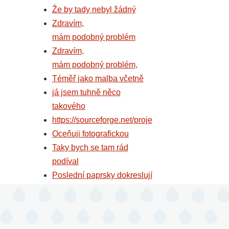
Že by tady nebyl žádný
Zdravím,
mám podobný problém
Zdravím,
mám podobný problém,
Téměř jako malba včetně
já jsem tuhně něco
takového
https://sourceforge.net/proje
Oceňuji fotografickou
Taky bych se tam rád
podíval
Poslední paprsky dokreslují