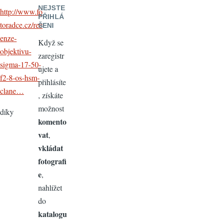
NEJSTE
http://www.fo
PŘIHLÁ
toradce.cz/rec
ŠENI
enze-
Když se
objektivu-
zaregistr
sigma-17-50-
ujete a
f2-8-os-hsm-
přihlásíte
clane…
, získáte
možnost
díky
komento
vat
,
vkládat
fotografi
e
,
nahlížet
do
katalogu