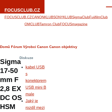
Přejít k hlavnímu obsahu
Men
FOCUSCLUB.CZ
FOCUSCLUB.CZ
CANONKLUB
SONYKLUB
SigmaClub
FujifilmClub
OMCLUB
Tamron Club
FOCUSmagazine
Drobečková
Domů
Fórum
Výrobci
Canon
Canon objektivy
navigace
Diskuze
Sigma
kabel USB
17-50
s
mm F
konektorem
2,8 EX
USB mini B
male
DC OS
Jaký je
HSM
rozdíl mezi