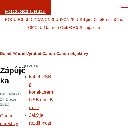
Přejít k hlavnímu obsahu
Men
FOCUSCLUB.CZ
FOCUSCLUB.CZ
CANONKLUB
SONYKLUB
SigmaClub
FujifilmClub
OMCLUB
Tamron Club
FOCUSmagazine
Drobečková
Domů
Fórum
Výrobci
Canon
Canon objektivy
navigace
Diskuze
Zápůjč
kabel USB
ka
s
konektorem
Od
Japekar
,
24 Březen
USB mini B
2010
male
Jaký je
Canon
rozdíl mezi
objektivy