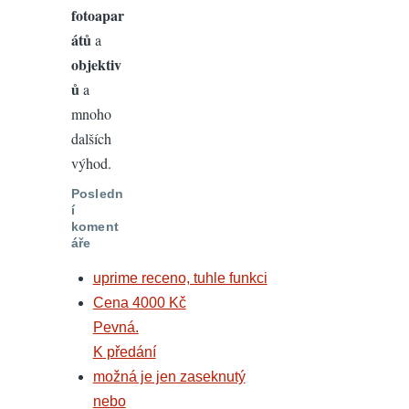
fotoapar
átů
a
objektiv
ů
a
mnoho
dalších
výhod.
Posledn
í
koment
áře
uprime receno, tuhle funkci
Cena 4000 Kč
Pevná.
K předání
možná je jen zaseknutý
nebo