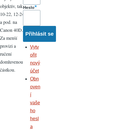
objektiv, tak
Heslo
10-22, 12-24
a pod. na
Canon 40D.
Za menší
provizi a
Vytv
ručení
ořit
domluvenou
nový
částkou.
účet
Obn
oven
í
vaše
ho
hesl
a