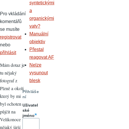
syntetickými
a
Pro vkládání
organickými
komentářů
vaty?
se musíte
Manuální
registrovat
objektiv
nebo
Přestal
přihlásit
reagovat AF
Mám dotaz je
Nelze
tu nějaký
vysunout
fotograf z
blesk
Plzně a okolí
Přihláše
který by mi
ní
byl ochoten
Uživatel
ské
půjčit na
jméno
Velikonoce
nějaký širší