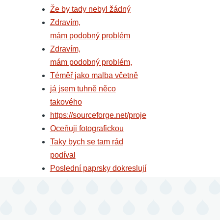
Že by tady nebyl žádný
Zdravím,
mám podobný problém
Zdravím,
mám podobný problém,
Téměř jako malba včetně
já jsem tuhně něco
takového
https://sourceforge.net/proje
Oceňuji fotografickou
Taky bych se tam rád
podíval
Poslední paprsky dokreslují