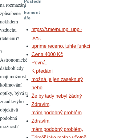
Posledn
na rozmazání
í
koment
způsobené
áře
neklidem
vzduchu
https://t.me/pump_upp -
(tetelení)?
best
uprime receno, tuhle funkci
7.
Cena 4000 Kč
Astronomické
Pevná.
dalekohledy
K předání
mají možnost
možná je jen zaseknutý
kolimování
nebo
optiky, bývá u
Že by tady nebyl žádný
zrcadlovýho
Zdravím,
objektivů
mám podobný problém
podobná
Zdravím,
možnost?
mám podobný problém,
Téměř jako malba včetně