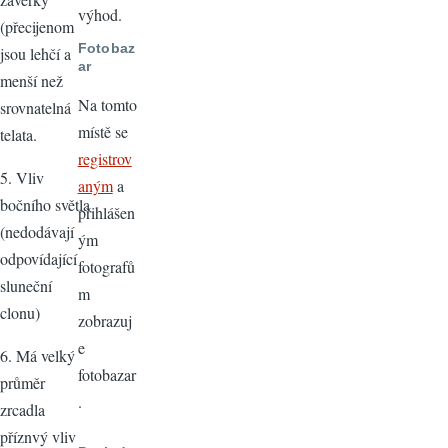
výhod.
(přecijenom
Fotobaz
jsou lehčí a
ar
menší než
Na tomto
srovnatelná
místě se
telata.
registrov
5. Vliv
aným
a
bočního světla
přihlášen
(nedodávají
ým
odpovídající
fotografů
sluneční
m
clonu)
zobrazuj
e
6. Má velký
fotobazar
průměr
.
zrcadla
příznvý vliv