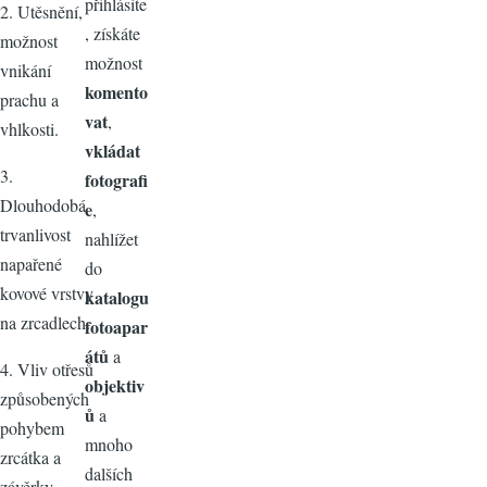
přihlásíte
2. Utěsnění,
, získáte
možnost
možnost
vnikání
komento
prachu a
vat
,
vhlkosti.
vkládat
3.
fotografi
Dlouhodobá
e
,
trvanlivost
nahlížet
napařené
do
kovové vrstvy
katalogu
na zrcadlech.
fotoapar
átů
a
4. Vliv otřesů
objektiv
způsobených
ů
a
pohybem
mnoho
zrcátka a
dalších
závěrky