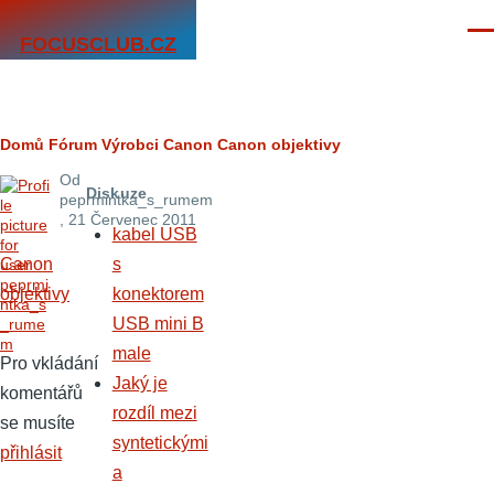
Přejít k hlavnímu obsahu
Men
FOCUSCLUB.CZ
Drobečková
Domů
Fórum
Výrobci
Canon
Canon objektivy
Od
navigace
Diskuze
peprmintka_s_rumem
, 21 Červenec 2011
kabel USB
Canon
s
objektivy
konektorem
USB mini B
male
Pro vkládání
Jaký je
komentářů
rozdíl mezi
se musíte
syntetickými
přihlásit
a