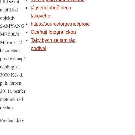
Líbí se mi
já jsem tuhně něco
například
takového
objektiv
https://sourceforge.net/proje
SAMYANG
Oceňuji fotografickou
MF 500/8
Taky bych se tam rád
Mirror s T2
podíval
bajonetem,
prodává např
oehling za
3000 Kčs d.
p. h. (srpen
2011), ostřící
motorek rád
oželím.
Předem díky