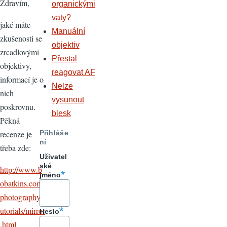
Zdravím,
organickými
vaty?
jaké máte
Manuální
zkušenosti se
objektiv
zrcadlovými
Přestal
objektivy,
reagovat AF
informací je o
Nelze
nich
vysunout
poskrovnu.
blesk
Pěkná
Přihláše
recenze je
ní
třeba zde:
Uživatel
ské
http://www.b
jméno
obatkins.com/
photography/t
utorials/mirror
Heslo
.html