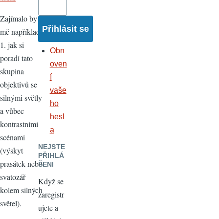
Zajímalo by
mě například:
1. jak si
Obn
poradí tato
oven
skupina
í
objektivů se
vaše
silnými světly
ho
a vůbec
hesl
kontrastními
a
scénami
NEJSTE
(výskyt
PŘIHLÁ
prasátek nebo
ŠENI
svatozář
Když se
kolem silných
zaregistr
světel).
ujete a