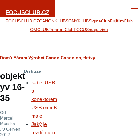
Přejít k hlavnímu obsahu
Men
FOCUSCLUB.CZ
FOCUSCLUB.CZ
CANONKLUB
SONYKLUB
SigmaClub
FujifilmClub
OMCLUB
Tamron Club
FOCUSmagazine
Drobečková
Domů
Fórum
Výrobci
Canon
Canon objektivy
navigace
Diskuze
objekt
kabel USB
yv 16-
s
35
konektorem
USB mini B
Od
male
Marcel
Mucska
Jaký je
, 9 Červen
rozdíl mezi
2012