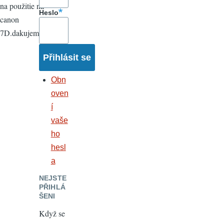
na použitie na
Heslo
canon
7D.dakujem
Obn
oven
í
vaše
ho
hesl
a
NEJSTE
PŘIHLÁ
ŠENI
Když se