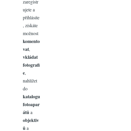
zaregistr
ujete a
přihlásíte
, získáte
možnost
komento
vat
,
vkládat
fotografi
e
,
nahlížet
do
katalogu
fotoapar
átů
a
objektiv
ů
a