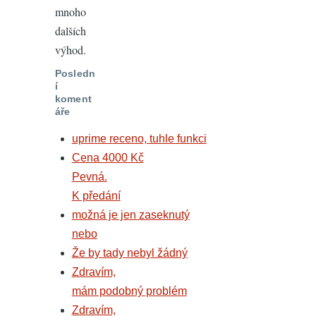
mnoho
dalších
výhod.
Posledn
í
koment
áře
uprime receno, tuhle funkci
Cena 4000 Kč
Pevná.
K předání
možná je jen zaseknutý
nebo
Že by tady nebyl žádný
Zdravím,
mám podobný problém
Zdravím,