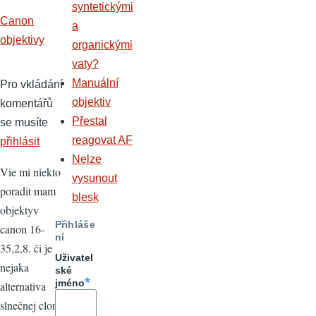
syntetickými
Canon
a
objektivy
organickými
vaty?
Manuální
Pro vkládání
objektiv
komentářů
Přestal
se musíte
reagovat AF
přihlásit
Nelze
Vie mi niekto
vysunout
poradit mam
blesk
objektyv
Přihláše
canon 16-
ní
35,2,8. či je
Uživatel
nejaka
ské
jméno
alternativa
slnečnej clony