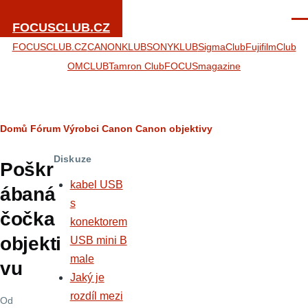
Přejít k hlavnímu obsahu
Men
FOCUSCLUB.CZ
FOCUSCLUB.CZ
CANONKLUB
SONYKLUB
SigmaClub
FujifilmClub
OMCLUB
Tamron Club
FOCUSmagazine
Drobečková
Domů
Fórum
Výrobci
Canon
Canon objektivy
navigace
Diskuze
Poškr
kabel USB
ábaná
s
čočka
konektorem
objekti
USB mini B
male
vu
Jaký je
rozdíl mezi
Od