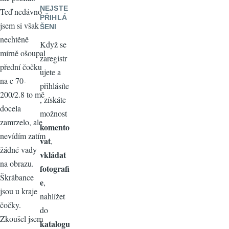
NEJSTE
Teď nedávno
PŘIHLÁ
jsem si však
ŠENI
nechtěně
Když se
mírně ošoupal
zaregistr
přední čočku
ujete a
na c 70-
přihlásíte
200/2.8 to mě
, získáte
docela
možnost
zamrzelo, ale
komento
nevídím zatím
vat
,
žádné vady
vkládat
na obrazu.
fotografi
Škrábance
e
,
jsou u kraje
nahlížet
čočky.
do
Zkoušel jsem
katalogu