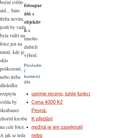
boční světlo
fotoapar
atd... Sám
átů
a
třeba nevím,
objektiv
jestli by vada
ů
a
byla vidět na
mnoho
fotce jen na
dalších
místě, kde je
výhod.
sklo
Posledn
poškozené,
í
nebo třeba
koment
áře
důsledku
rozptylu
uprime receno, tuhle funkci
světla by
Cena 4000 Kč
škrábanec
Pevná.
zhoršil kresbu
K předání
na celé fotce.
možná je jen zaseknutý
A jak se teda
nebo