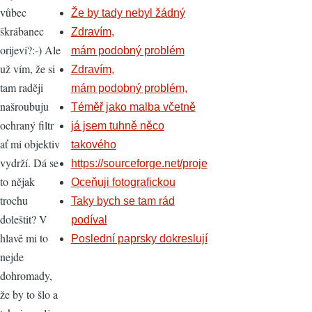
vůbec
Že by tady nebyl žádný
škrábanec
Zdravím,
orijeví?:-) Ale
mám podobný problém
už vím, že si
Zdravím,
tam raději
mám podobný problém,
našroubuju
Téměř jako malba včetně
ochraný filtr
já jsem tuhně něco
ať mi objektiv
takového
vydrží. Dá se
https://sourceforge.net/proje
to nějak
Oceňuji fotografickou
trochu
Taky bych se tam rád
doleštit? V
podíval
hlavě mi to
Poslední paprsky dokreslují
nejde
dohromady,
že by to šlo a