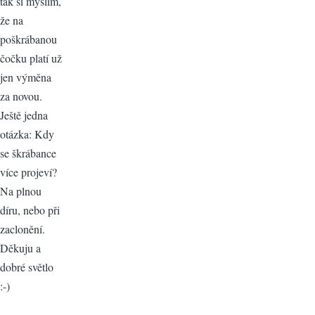
tak si myslím,
že na
poškrábanou
čočku platí už
jen výměna
za novou.
Ještě jedna
otázka: Kdy
se škrábance
více projeví?
Na plnou
díru, nebo při
zaclonění.
Děkuju a
dobré světlo
:-)