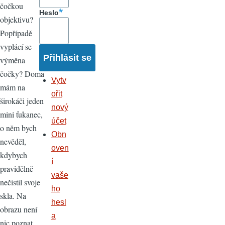
čočkou
Heslo
objektivu?
Popřípadě
vyplácí se
výměna
čočky? Doma
Vytv
mám na
ořit
širokáči jeden
nový
mini ťukanec,
účet
o něm bych
Obn
nevěděl,
oven
kdybych
í
pravidělně
vaše
nečistil svoje
ho
skla. Na
hesl
obrazu není
a
nic poznat.