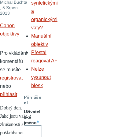
Michal Buchta
syntetickými
, 5 Srpen
a
2013
organickými
Canon
vaty?
objektivy
Manuální
objektiv
Přestal
Pro vkládání
reagovat AF
komentářů
Nelze
se musíte
vysunout
registrovat
blesk
nebo
přihlásit
Přihláše
ní
Dobrý den.
Uživatel
Jaké jsou vaše
ské
jméno
zkušenosti s
poškrábanou