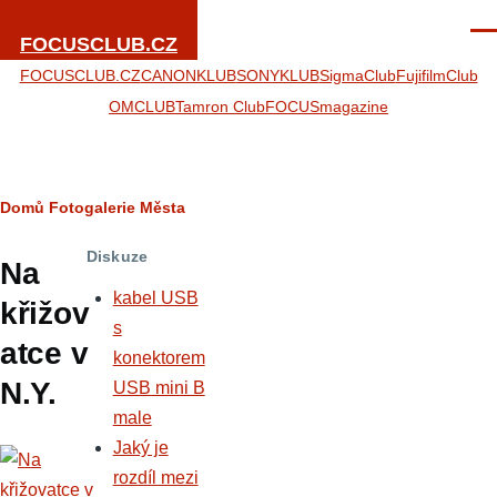
Přejít k hlavnímu obsahu
Men
FOCUSCLUB.CZ
FOCUSCLUB.CZ
CANONKLUB
SONYKLUB
SigmaClub
FujifilmClub
OMCLUB
Tamron Club
FOCUSmagazine
Drobečková
Domů
Fotogalerie
Města
navigace
Diskuze
Na
kabel USB
křižov
s
atce v
konektorem
N.Y.
USB mini B
male
Jaký je
rozdíl mezi