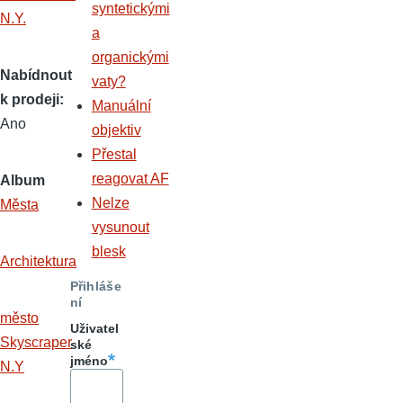
syntetickými
a
organickými
Nabídnout
vaty?
k prodeji
Manuální
Ano
objektiv
Přestal
reagovat AF
Album
Nelze
Města
vysunout
blesk
Architektura
Přihláše
ní
město
Uživatel
Skyscraper
ské
jméno
N.Y