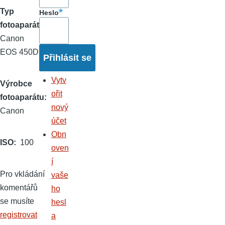
Typ
Heslo
fotoaparátu
Canon
EOS 450D
Vytv
Výrobce
ořit
fotoaparátu
nový
Canon
účet
Obn
ISO
100
oven
í
Pro vkládání
vaše
komentářů
ho
se musíte
hesl
registrovat
a