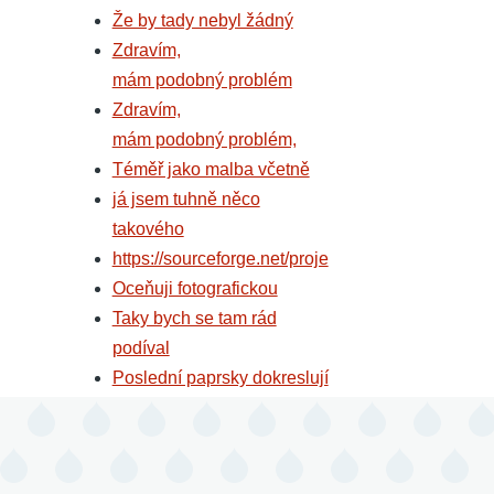
Že by tady nebyl žádný
Zdravím,
mám podobný problém
Zdravím,
mám podobný problém,
Téměř jako malba včetně
já jsem tuhně něco
takového
https://sourceforge.net/proje
Oceňuji fotografickou
Taky bych se tam rád
podíval
Poslední paprsky dokreslují