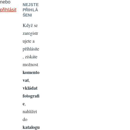
nebo
NEJSTE
přihlásit
PŘIHLÁ
ŠENI
Když se
zaregistr
ujete a
přihlásíte
, získáte
možnost
komento
vat
,
vkládat
fotografi
e
,
nahlížet
do
katalogu