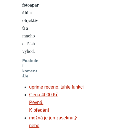
fotoapar
átů
a
objektiv
ů
a
mnoho
dalších
výhod.
Posledn
í
koment
áře
uprime receno, tuhle funkci
Cena 4000 Kč
Pevná.
K předání
možná je jen zaseknutý
nebo