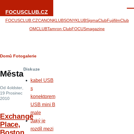
Přejít k hlavnímu obsahu
Men
FOCUSCLUB.CZ
FOCUSCLUB.CZ
CANONKLUB
SONYKLUB
SigmaClub
FujifilmClub
OMCLUB
Tamron Club
FOCUSmagazine
Drobečková
Domů
Fotogalerie
navigace
Diskuze
Města
kabel USB
Od
4oldster
,
s
19 Prosinec
konektorem
2010
USB mini B
male
Exchange
Jaký je
Place,
rozdíl mezi
Boston