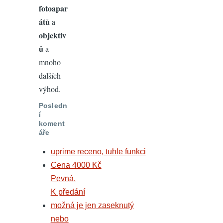
fotoapar
átů
a
objektiv
ů
a
mnoho
dalších
výhod.
Posledn
í
koment
áře
uprime receno, tuhle funkci
Cena 4000 Kč
Pevná.
K předání
možná je jen zaseknutý
nebo