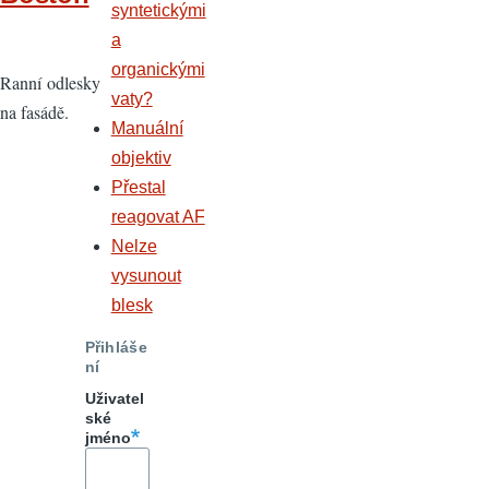
syntetickými
a
organickými
Ranní odlesky
vaty?
na fasádě.
Manuální
objektiv
Přestal
reagovat AF
Nelze
vysunout
blesk
Přihláše
ní
Uživatel
ské
jméno