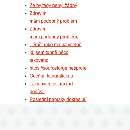
Že by tady nebyl žádný
Zdravím,
mám podobný problém
Zdravím,
mám podobný problém,
Téměř jako malba včetně
já jsem tuhně něco
takového
https://sourceforge.net/proje
Oceňuji fotografickou
Taky bych se tam rád
podíval
Poslední paprsky dokreslují