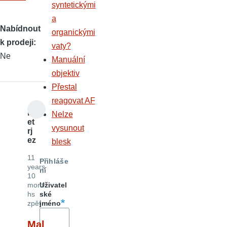
syntetickými
a
Nabídnout
organickými
k prodeji
vaty?
Ne
Manuální
objektiv
Přestal
reagovat AF
P
Nelze
et
vysunout
rj
ez
blesk
11
Přihláše
years
ní
10
mont
Uživatel
hs
ské
zpět
jméno
Mal