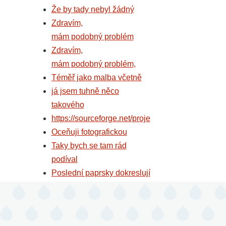
Že by tady nebyl žádný
Zdravím,
mám podobný problém
Zdravím,
mám podobný problém,
Téměř jako malba včetně
já jsem tuhně něco
takového
https://sourceforge.net/proje
Oceňuji fotografickou
Taky bych se tam rád
podíval
Poslední paprsky dokreslují