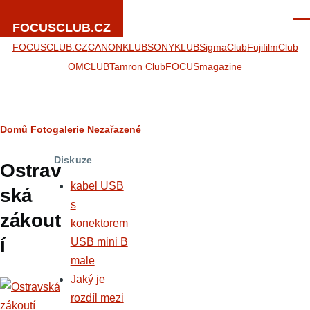
Přejít k hlavnímu obsahu
Men
FOCUSCLUB.CZ
FOCUSCLUB.CZ
CANONKLUB
SONYKLUB
SigmaClub
FujifilmClub
OMCLUB
Tamron Club
FOCUSmagazine
Drobečková
Domů
Fotogalerie
Nezařazené
navigace
Diskuze
Ostrav
kabel USB
ská
s
zákout
konektorem
í
USB mini B
male
Jaký je
rozdíl mezi