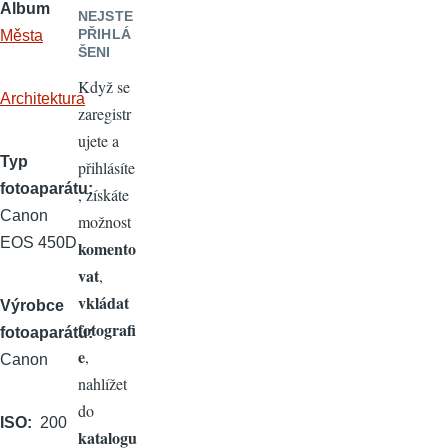
Album
NEJSTE
PŘIHLÁ
Města
ŠENI
Když se
Architektura
zaregistr
ujete a
Typ
přihlásíte
fotoaparátu
, získáte
Canon
možnost
EOS 450D
komento
vat
,
vkládat
Výrobce
fotografi
fotoaparátu
e
,
Canon
nahlížet
do
ISO
200
katalogu