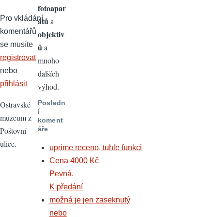
fotoapar
Pro vkládání
átů
a
komentářů
objektiv
se musíte
ů
a
registrovat
mnoho
nebo
dalších
přihlásit
výhod.
Posledn
Ostravské
í
muzeum z
koment
áře
Poštovní
ulice.
uprime receno, tuhle funkci
Cena 4000 Kč
Pevná.
K předání
možná je jen zaseknutý
nebo