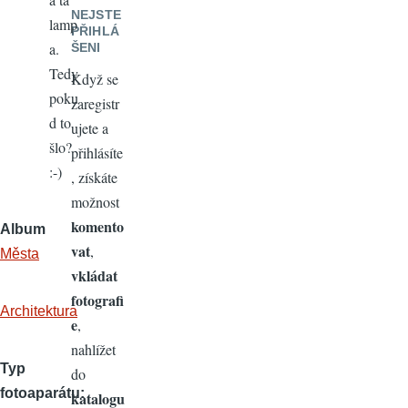
NEJSTE
lamp
PŘIHLÁ
a.
ŠENI
Tedy
Když se
poku
zaregistr
d to
ujete a
šlo?
přihlásíte
:-)
, získáte
možnost
komento
Album
vat
,
Města
vkládat
fotografi
Architektura
e
,
nahlížet
Typ
do
fotoaparátu
katalogu