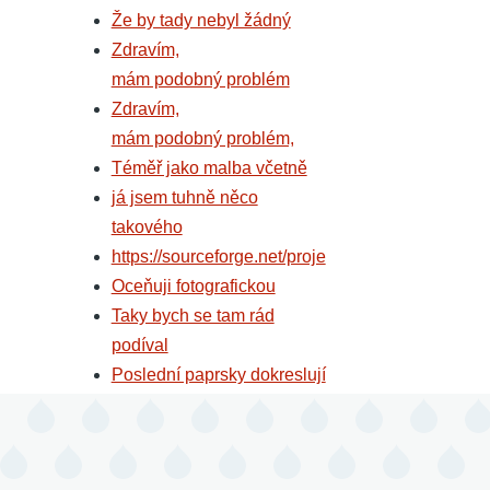
Že by tady nebyl žádný
Zdravím,
mám podobný problém
Zdravím,
mám podobný problém,
Téměř jako malba včetně
já jsem tuhně něco
takového
https://sourceforge.net/proje
Oceňuji fotografickou
Taky bych se tam rád
podíval
Poslední paprsky dokreslují