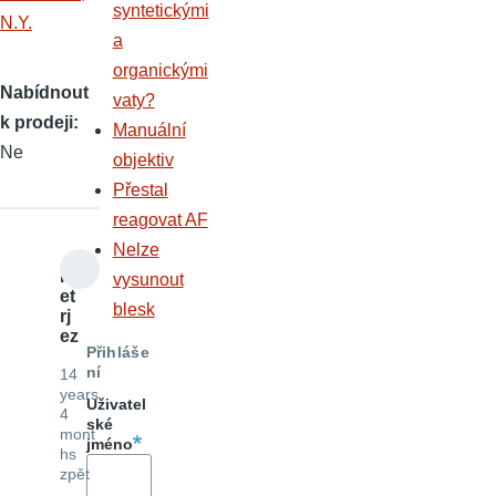
syntetickými
a
organickými
Nabídnout
vaty?
k prodeji
Manuální
Ne
objektiv
Přestal
reagovat AF
Nelze
P
vysunout
et
blesk
rj
ez
Přihláše
ní
14
years
Uživatel
4
ské
mont
jméno
hs
zpět