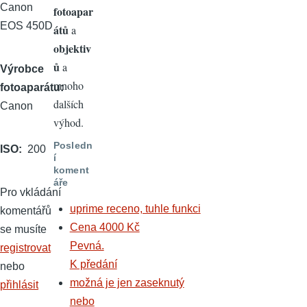
Canon
fotoapar
EOS 450D
átů
a
objektiv
ů
a
Výrobce
mnoho
fotoaparátu
dalších
Canon
výhod.
Posledn
ISO
200
í
koment
áře
Pro vkládání
uprime receno, tuhle funkci
komentářů
Cena 4000 Kč
se musíte
Pevná.
registrovat
K předání
nebo
možná je jen zaseknutý
přihlásit
nebo