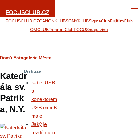
Přejít k hlavnímu obsahu
Men
FOCUSCLUB.CZ
FOCUSCLUB.CZ
CANONKLUB
SONYKLUB
SigmaClub
FujifilmClub
OMCLUB
Tamron Club
FOCUSmagazine
Drobečková
Domů
Fotogalerie
Města
navigace
Diskuze
Katedr
kabel USB
ála sv.
s
Patrik
konektorem
a, N.Y.
USB mini B
male
Jaký je
rozdíl mezi