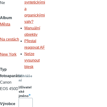
syntetickými
Ne
a
organickými
Album
vaty?
Města
Manuální
objektiv
Na cestách
Přestal
reagovat AF
Nelze
New York
vysunout
blesk
Typ
fotoaparátu
Přihláše
ní
Canon
Uživatel
EOS 450D
ské
jméno
Výrobce