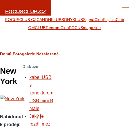
Přejít k hlavnímu obsahu
Men
FOCUSCLUB.CZ
FOCUSCLUB.CZ
CANONKLUB
SONYKLUB
SigmaClub
FujifilmClub
OMCLUB
Tamron Club
FOCUSmagazine
Drobečková
Domů
Fotogalerie
Nezařazené
navigace
Diskuze
New
kabel USB
York
s
konektorem
USB mini B
male
Jaký je
Nabídnout
rozdíl mezi
k prodeji