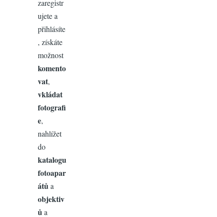
zaregistr
ujete a
přihlásíte
, získáte
možnost
komento
vat
,
vkládat
fotografi
e
,
nahlížet
do
katalogu
fotoapar
átů
a
objektiv
ů
a