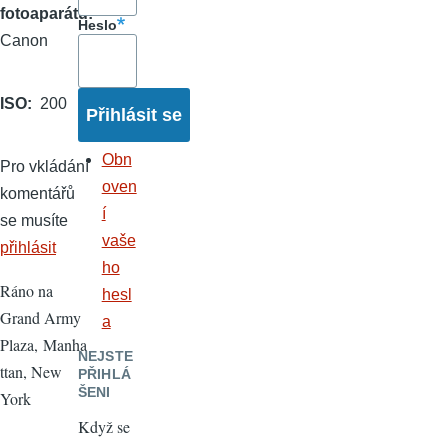
fotoaparátu
Heslo
Canon
ISO
200
Obn
Pro vkládání
oven
komentářů
í
se musíte
vaše
přihlásit
ho
Ráno na
hesl
Grand Army
a
Plaza, Manha
NEJSTE
ttan, New
PŘIHLÁ
ŠENI
York
Když se