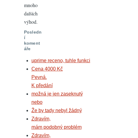
mnoho
dalších
výhod.
Posledn
í
koment
áře
uprime receno, tuhle funkci
Cena 4000 Kč
Pevná.
K předání
možná je jen zaseknutý
nebo
Že by tady nebyl žádný
Zdravím,
mám podobný problém
Zdravím,