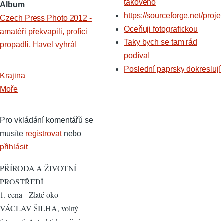
takového
Album
https://sourceforge.net/proje
Czech Press Photo 2012 -
Oceňuji fotografickou
amatéři překvapili, profíci
Taky bych se tam rád
propadli, Havel vyhrál
podíval
Poslední paprsky dokreslují
Krajina
Moře
Pro vkládání komentářů se
musíte
registrovat
nebo
přihlásit
PŘÍRODA A ŽIVOTNÍ
PROSTŘEDÍ
1. cena - Zlaté oko
VÁCLAV ŠILHA, volný