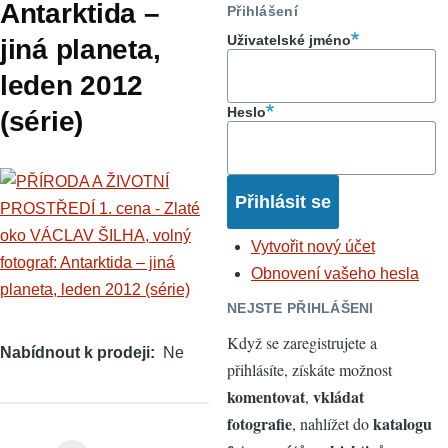
Antarktida –
Přihlášení
Uživatelské jméno
jiná planeta,
leden 2012
Heslo
(série)
Vytvořit nový účet
Obnovení vašeho hesla
NEJSTE PŘIHLÁŠENI
Když se zaregistrujete a
Nabídnout k prodeji
Ne
přihlásíte, získáte možnost
komentovat
vkládat
,
fotografie
katalogu
, nahlížet do