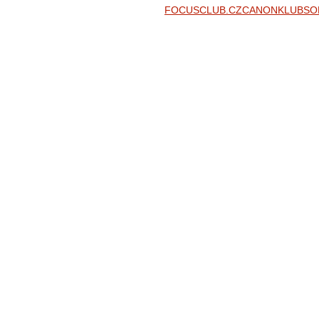
FOCUSCLUB.CZ
CANONKLUB
SO