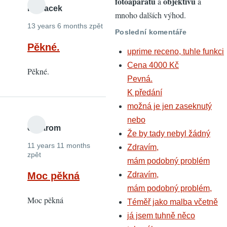
fotoaparátů
objektivů
a
a
lednacek
mnoho dalších výhod.
13 years 6 months zpět
Poslední komentáře
Pěkné.
uprime receno, tuhle funkci
Cena 4000 Kč
Pěkné.
Pevná.
K předání
možná je jen zaseknutý
nebo
cevarom
Že by tady nebyl žádný
11 years 11 months
Zdravím,
zpět
mám podobný problém
Moc pěkná
Zdravím,
mám podobný problém,
Moc pěkná
Téměř jako malba včetně
já jsem tuhně něco