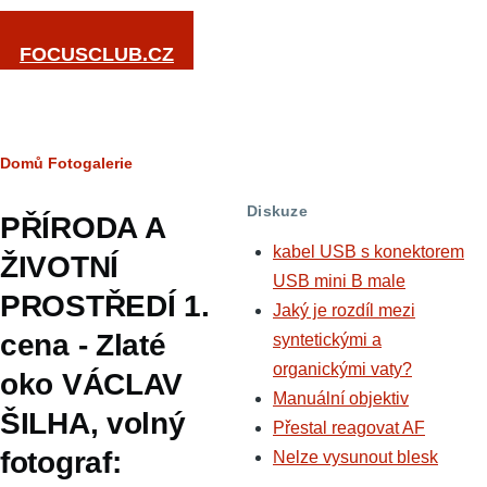
Přejít k hlavnímu obsahu
FOCUSCLUB.CZ
Drobečková
Domů
Fotogalerie
navigace
Diskuze
PŘÍRODA A
kabel USB s konektorem
ŽIVOTNÍ
USB mini B male
PROSTŘEDÍ 1.
Jaký je rozdíl mezi
cena - Zlaté
syntetickými a
organickými vaty?
oko VÁCLAV
Manuální objektiv
ŠILHA, volný
Přestal reagovat AF
fotograf:
Nelze vysunout blesk