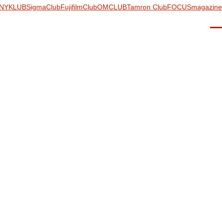
NYKLUB
SigmaClub
FujifilmClub
OMCLUB
Tamron Club
FOCUSmagazine
Men