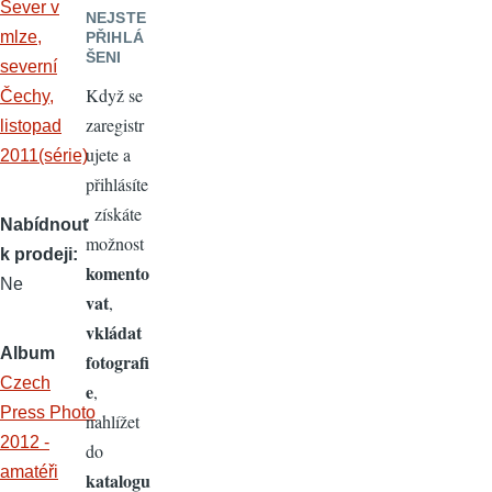
NEJSTE
PŘIHLÁ
ŠENI
Když se
zaregistr
ujete a
přihlásíte
, získáte
Nabídnout
možnost
k prodeji
komento
Ne
vat
,
vkládat
Album
fotografi
Czech
e
,
Press Photo
nahlížet
2012 -
do
amatéři
katalogu