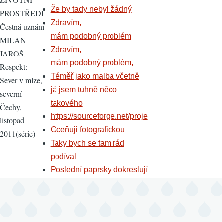
Že by tady nebyl žádný
PROSTŘEDÍ
Zdravím,
Čestná uznání
mám podobný problém
MILAN
Zdravím,
JAROŠ,
mám podobný problém,
Respekt:
Téměř jako malba včetně
Sever v mlze,
já jsem tuhně něco
severní
takového
Čechy,
https://sourceforge.net/proje
listopad
Oceňuji fotografickou
2011(série)
Taky bych se tam rád
podíval
Poslední paprsky dokreslují