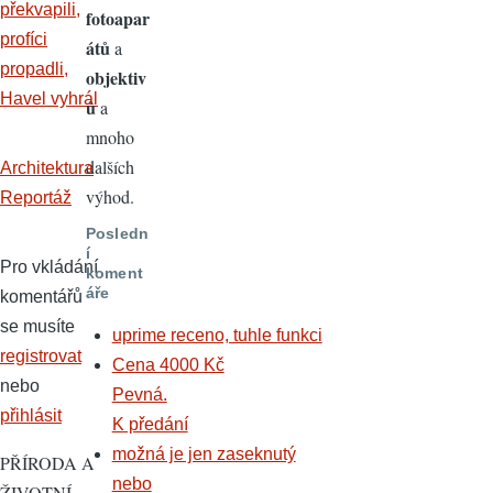
překvapili,
fotoapar
profíci
átů
a
propadli,
objektiv
Havel vyhrál
ů
a
mnoho
dalších
Architektura
výhod.
Reportáž
Posledn
í
Pro vkládání
koment
áře
komentářů
se musíte
uprime receno, tuhle funkci
registrovat
Cena 4000 Kč
nebo
Pevná.
přihlásit
K předání
možná je jen zaseknutý
PŘÍRODA A
nebo
ŽIVOTNÍ