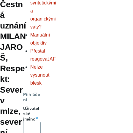
Čestn
syntetickými
a
á
organickými
uznání
vaty?
MILAN
Manuální
objektiv
JARO
Přestal
Š,
reagovat AF
Respe
Nelze
vysunout
kt:
blesk
Sever
Přihláše
v
ní
Uživatel
mlze,
ské
jméno
sever
ní