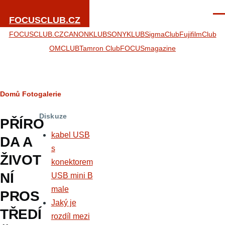
Přejít k hlavnímu obsahu
Men
FOCUSCLUB.CZ
FOCUSCLUB.CZ
CANONKLUB
SONYKLUB
SigmaClub
FujifilmClub
OMCLUB
Tamron Club
FOCUSmagazine
Drobečková
Domů
Fotogalerie
navigace
Diskuze
PŘÍRO
kabel USB
DA A
s
ŽIVOT
konektorem
NÍ
USB mini B
male
PROS
Jaký je
TŘEDÍ
rozdíl mezi