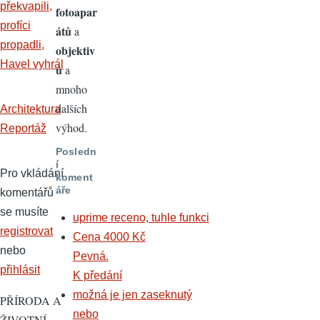
překvapili,
fotoapar
profíci
átů
a
propadli,
objektiv
Havel vyhrál
ů
a
mnoho
dalších
Architektura
výhod.
Reportáž
Posledn
í
Pro vkládání
koment
áře
komentářů
se musíte
uprime receno, tuhle funkci
registrovat
Cena 4000 Kč
nebo
Pevná.
přihlásit
K předání
možná je jen zaseknutý
PŘÍRODA A
nebo
ŽIVOTNÍ