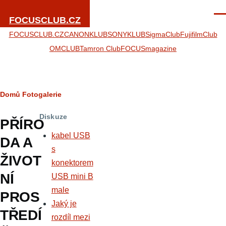
Přejít k hlavnímu obsahu
Men
FOCUSCLUB.CZ
FOCUSCLUB.CZ
CANONKLUB
SONYKLUB
SigmaClub
FujifilmClub
OMCLUB
Tamron Club
FOCUSmagazine
Drobečková
Domů
Fotogalerie
navigace
Diskuze
PŘÍRO
kabel USB
DA A
s
ŽIVOT
konektorem
NÍ
USB mini B
male
PROS
Jaký je
TŘEDÍ
rozdíl mezi