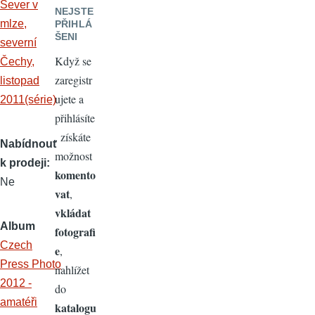
NEJSTE
PŘIHLÁ
ŠENI
Když se
zaregistr
ujete a
přihlásíte
, získáte
Nabídnout
možnost
k prodeji
komento
Ne
vat
,
vkládat
Album
fotografi
Czech
e
,
Press Photo
nahlížet
2012 -
do
amatéři
katalogu