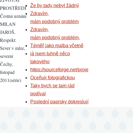
Že by tady nebyl žádný
PROSTŘEDÍ
Zdravím,
Čestná uznání
mám podobný problém
MILAN
Zdravím,
JAROŠ,
mám podobný problém,
Respekt:
Téměř jako malba včetně
Sever v mlze,
já jsem tuhně něco
severní
takového
Čechy,
https://sourceforge.net/proje
listopad
Oceňuji fotografickou
2011(série)
Taky bych se tam rád
podíval
Poslední paprsky dokreslují