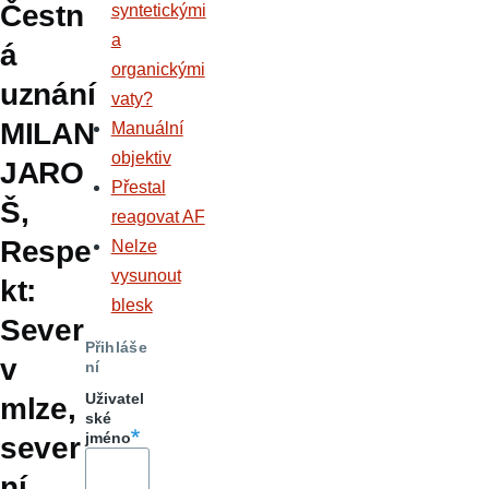
Čestn
syntetickými
a
á
organickými
uznání
vaty?
MILAN
Manuální
objektiv
JARO
Přestal
Š,
reagovat AF
Respe
Nelze
vysunout
kt:
blesk
Sever
Přihláše
v
ní
Uživatel
mlze,
ské
jméno
sever
ní