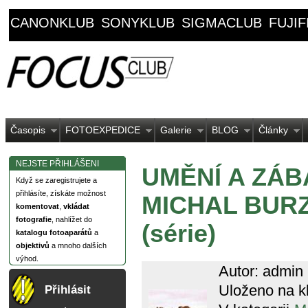
CANONKLUB
SONYKLUB
SIGMACLUB
FUJI
Časopis
FOTOEXPEDICE
Galerie
BLOG
Články
NEJSTE PŘIHLÁŠENI
UMĚNÍ A ZÁBAV
Když se zaregistrujete a
přihlásíte, získáte možnost
MICHAL BURZA
komentovat
,
vkládat
fotografie
, nahlížet do
(série)
katalogu fotoaparátů
a
objektivů
a mnoho dalších
výhod.
Autor: admin
Uloženo na k
Přihlásit