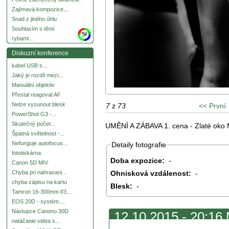
Zajímavá kompozice,...
Snad z jiného úhlu
Souhlasím s těmi
more
rybami...
Diskuzní konference
kabel USB s...
Jaký je rozdíl mezi...
Manuální objektiv
Přestal reagovat AF
Nelze vysunout blesk
7
z
73
<< První
PowerShot G3 -...
Skutečný počet...
UMĚNÍ A ZÁBAVA 1. cena - Zlaté oko 
Špatná světelnost -...
Nefunguje autofocus...
Detaily fotografie
fototiskárna
Doba expozice:
-
Canon 5D MIV
Ohnisková vzdálenost:
-
Chyba pri nahravani...
chyba zápisu na kartu
Blesk:
-
Tamron 16-300mm f/3....
EOS 20D - systém....
Nástupce Canonu 30D
12.10.2015 - 20:16
natáčanie videa s...