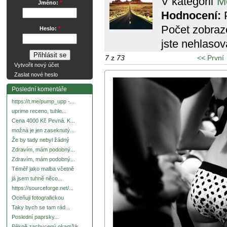
V kategorii
M
Jméno:
*
Hodnocení:
P
Počet zobraz
Heslo:
*
jste nehlasov
7
z
73
<< První
Vytvořit nový účet
Zaslat nové heslo
Poslední komentáře
https://t.me/pump_upp -...
uprime receno, tuhle...
Cena 4000 Kč Pevná. K...
možná je jen zaseknutý...
Že by tady nebyl žádný
Zdravím, mám podobný...
Zdravím, mám podobný...
Téměř jako malba včetně
já jsem tuhně něco...
https://sourceforge.net/...
Oceňuji fotografickou
Taky bych se tam rád...
Poslední paprsky...
Pěkně zachycený okamžik.