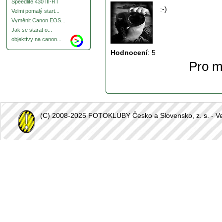
Speedlite 430 III-RT
:-)
Velmi pomalý start...
Vyměnit Canon EOS...
Jak se starat o...
objektívy na canon...
Hodnocení
:
5
Pro m
(C) 2008-2025 FOTOKLUBY Česko a Slovensko, z. s. - Vešk