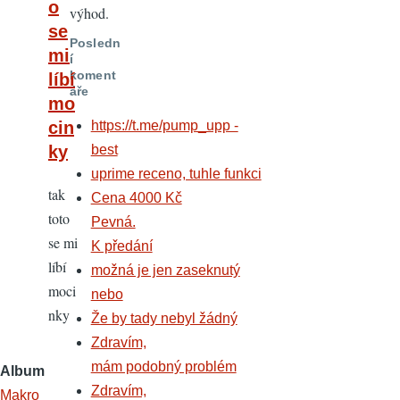
o
výhod.
se
Posledn
mi
í
koment
líbí
áře
mo
https://t.me/pump_upp -
cin
best
ky
uprime receno, tuhle funkci
tak
Cena 4000 Kč
toto
Pevná.
se mi
K předání
líbí
možná je jen zaseknutý
moci
nebo
nky
Že by tady nebyl žádný
Zdravím,
mám podobný problém
Album
Zdravím,
Makro