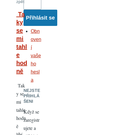
zpět
Ta
ky
se
Obn
mi
oven
tahl
í
e
vaše
hod
ho
ně
hesl
a
Tak
NEJSTE
y se
PŘIHLÁ
mi
ŠENI
tahle
Když se
hodn
zaregistr
ě
ujete a
líbí...