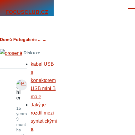
Přejít k hlavnímu obsahu
Men
FOCUSCLUB.CZ
Drobečková
Domů
Fotogalerie
...
...
navigace
Diskuze
kabel USB
s
konektorem
U
USB mini B
hl
male
er
Jaký je
15
rozdíl mezi
years
9
syntetickými
mont
a
hs