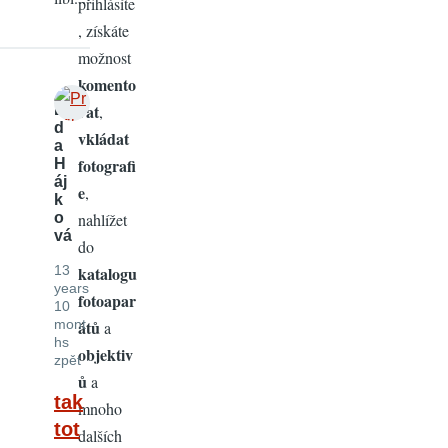
přihlásíte
, získáte
možnost
komento
vat
,
Lí
d
vkládat
a
fotografi
H
áj
e
,
k
nahlížet
o
vá
do
katalogu
13
years
fotoapar
10
átů
mont
a
hs
objektiv
zpět
ů
a
tak
mnoho
tot
dalších