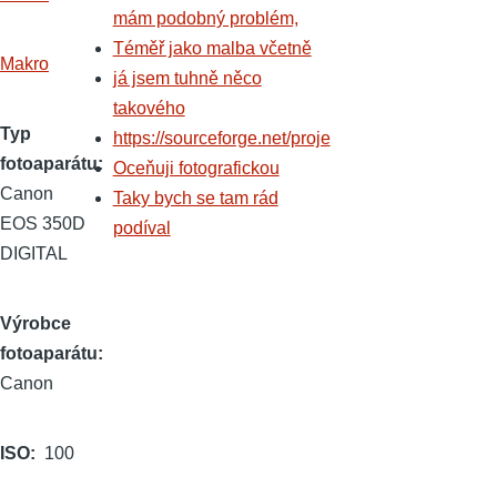
mám podobný problém,
Téměř jako malba včetně
Makro
já jsem tuhně něco
takového
Typ
https://sourceforge.net/proje
fotoaparátu
Oceňuji fotografickou
Canon
Taky bych se tam rád
EOS 350D
podíval
DIGITAL
Výrobce
fotoaparátu
Canon
ISO
100