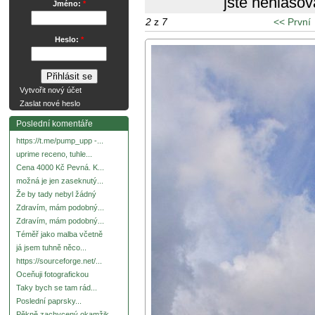
jste nehlasov
Jméno:
*
2
z
7
<< První
Heslo:
*
Vytvořit nový účet
Zaslat nové heslo
Poslední komentáře
https://t.me/pump_upp -...
uprime receno, tuhle...
Cena 4000 Kč Pevná. K...
možná je jen zaseknutý...
Že by tady nebyl žádný
Zdravím, mám podobný...
Zdravím, mám podobný...
Téměř jako malba včetně
já jsem tuhně něco...
https://sourceforge.net/...
Oceňuji fotografickou
Taky bych se tam rád...
Poslední paprsky...
Pěkně zachycený okamžik.