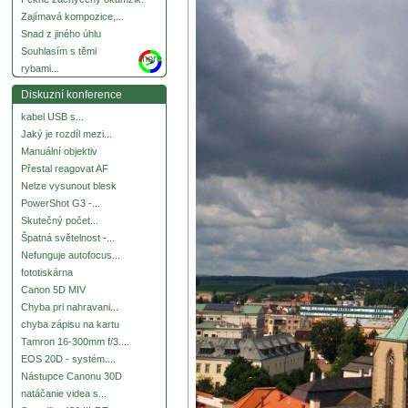
Zajímavá kompozice,...
Snad z jiného úhlu
Souhlasím s těmi
more
rybami...
Diskuzní konference
kabel USB s...
Jaký je rozdíl mezi...
Manuální objektiv
Přestal reagovat AF
Nelze vysunout blesk
PowerShot G3 -...
Skutečný počet...
Špatná světelnost -...
Nefunguje autofocus...
fototiskárna
Canon 5D MIV
Chyba pri nahravani...
chyba zápisu na kartu
Tamron 16-300mm f/3....
EOS 20D - systém....
Nástupce Canonu 30D
natáčanie videa s...