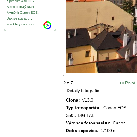
Speedlite 430 III-RT
Velmi pomalý start...
Vyměnit Canon EOS...
Jak se starat o...
objektívy na canon...
2
z
7
<< První
Detaily fotografie
Clona:
f/13.0
Typ fotoaparátu:
Canon EOS
350D DIGITAL
Výrobce fotoaparátu:
Canon
Doba expozice:
1/100 s