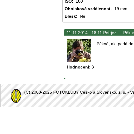
ISO:
100
Ohnisková vzdálenost:
19 mm
Blesk:
Ne
11.11.2014 - 18:11 Petrjez ---
Pěkná
Pěkná, ale padá do
Hodnocení
:
3
(C) 2008-2025 FOTOKLUBY Česko a Slovensko, z. s. - Vešk