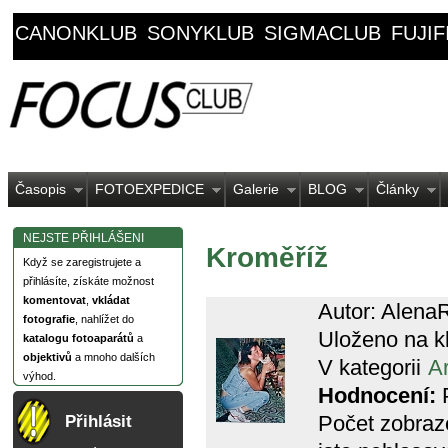
CANONKLUB
SONYKLUB
SIGMACLUB
FUJI
Časopis
FOTOEXPEDICE
Galerie
BLOG
Články
NEJSTE PŘIHLÁŠENI
Kroměříž
Když se zaregistrujete a
přihlásíte, získáte možnost
komentovat
,
vkládat
Autor: Alena
fotografie
, nahlížet do
Uloženo na k
katalogu fotoaparátů
a
objektivů
a mnoho dalších
V kategorii
Ar
výhod.
Hodnocení:
P
Počet zobraz
Přihlásit