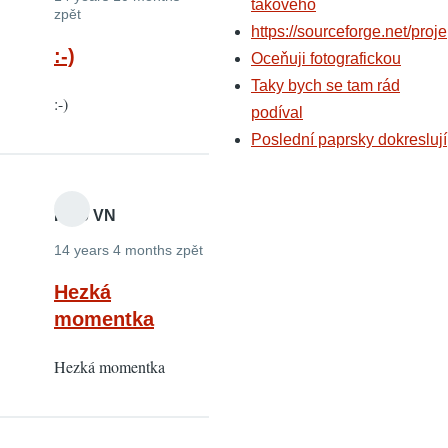
takového
zpět
https://sourceforge.net/proje
:-)
Oceňuji fotografickou
Taky bych se tam rád
:-)
podíval
Poslední paprsky dokreslují
Foto VN
14 years 4 months zpět
Hezká
momentka
Hezká momentka