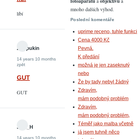
fotoaparátů
objektivů
a
a
mnoho dalších výhod.
líbí
Poslední komentáře
uprime receno, tuhle funkci
Cena 4000 Kč
zelepukin
Pevná.
K předání
14 years 10 months
zpět
možná je jen zaseknutý
nebo
GUT
Že by tady nebyl žádný
Zdravím,
GUT
mám podobný problém
Zdravím,
mám podobný problém,
Téměř jako malba včetně
Jirik_H
já jsem tuhně něco
14 years 10 months