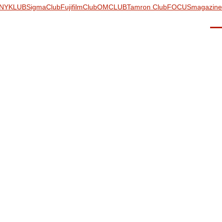
NYKLUB
SigmaClub
FujifilmClub
OMCLUB
Tamron Club
FOCUSmagazine
Men