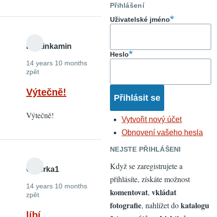
Přihlášení
Uživatelské jméno
martinkamin
Heslo
14 years 10 months
zpět
Výtečně!
Výtečně!
Vytvořit nový účet
Obnovení vašeho hesla
NEJSTE PŘIHLÁŠENI
Když se zaregistrujete a
Ciperka1
přihlásíte, získáte možnost
14 years 10 months
komentovat
vkládat
,
zpět
fotografie
katalogu
, nahlížet do
líbí