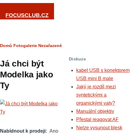
Přejít k hlavnímu obsahu
FOCUSCLUB.CZ
Drobečková
Domů
Fotogalerie
Nezařazené
navigace
Diskuze
Já chci být
kabel USB s konektorem
Modelka jako
USB mini B male
Ty
Jaký je rozdíl mezi
syntetickými a
organickými vaty?
Manuální objektiv
Přestal reagovat AF
Nelze vysunout blesk
Nabídnout k prodeji
Ano