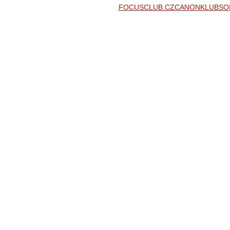
FOCUSCLUB.CZ
CANONKLUB
SO