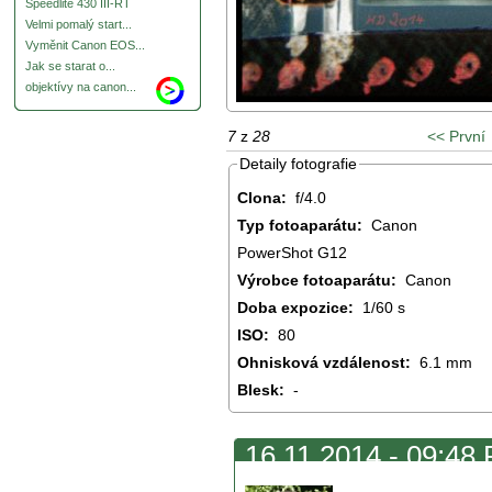
Speedlite 430 III-RT
Velmi pomalý start...
Vyměnit Canon EOS...
Jak se starat o...
objektívy na canon...
7
z
28
<< První
Detaily fotografie
Clona:
f/4.0
Typ fotoaparátu:
Canon
PowerShot G12
Výrobce fotoaparátu:
Canon
Doba expozice:
1/60 s
ISO:
80
Ohnisková vzdálenost:
6.1 mm
Blesk:
-
16.11.2014 - 09:48 