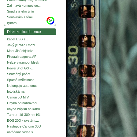
Zajímavá kompozice,...
Snad z jiného úhlu
Souhlasím s těmi
more
rybami...
Diskuzní konference
kabel USB s...
Jaký je rozdíl mezi...
Manuální objektiv
Přestal reagovat AF
Nelze vysunout blesk
PowerShot G3 -...
Skutečný počet...
Špatná světelnost -...
Nefunguje autofocus...
fototiskárna
Canon 5D MIV
Chyba pri nahravani...
chyba zápisu na kartu
Tamron 16-300mm f/3....
EOS 20D - systém....
Nástupce Canonu 30D
natáčanie videa s...