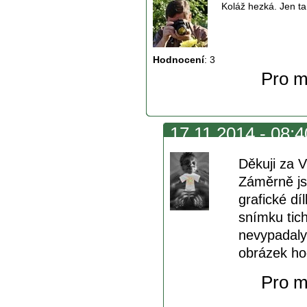
Koláž hezká. Jen ta
Hodnocení
:
3
Pro m
17.11.2014 - 08:40
Děkuji za 
Záměrně js
grafické dí
snímku tic
nevypadaly 
obrázek ho
Pro m