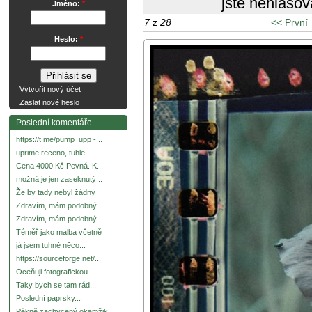
jste nehlasov
Jméno:
*
7
z
28
<< První
Heslo:
*
Vytvořit nový účet
Zaslat nové heslo
Poslední komentáře
https://t.me/pump_upp -...
uprime receno, tuhle...
Cena 4000 Kč Pevná. K...
možná je jen zaseknutý...
Že by tady nebyl žádný
Zdravím, mám podobný...
Zdravím, mám podobný...
Téměř jako malba včetně
já jsem tuhně něco...
https://sourceforge.net/...
Oceňuji fotografickou
Taky bych se tam rád...
Poslední paprsky...
Pěkně zachycený okamžik.