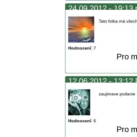
24.09.2012 - 19:13 
Tato fotka má všec
Hodnocení
:
7
Pro m
12.06.2012 - 13:12 
zaujimave podanie
Hodnocení
:
6
Pro m