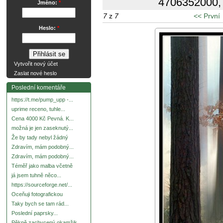
4706352000
,
Jméno:
*
7
z
7
<< První
Heslo:
*
Vytvořit nový účet
Zaslat nové heslo
Poslední komentáře
https://t.me/pump_upp -...
uprime receno, tuhle...
Cena 4000 Kč Pevná. K...
možná je jen zaseknutý...
Že by tady nebyl žádný
Zdravím, mám podobný...
Zdravím, mám podobný...
Téměř jako malba včetně
já jsem tuhně něco...
https://sourceforge.net/...
Oceňuji fotografickou
Taky bych se tam rád...
Poslední paprsky...
Pěkně zachycený okamžik.