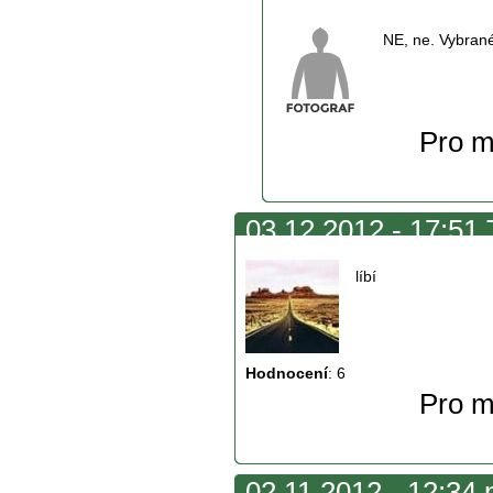
NE, ne. Vybrané
Pro m
03.12.2012 - 17:51
líbí
Hodnocení
:
6
Pro m
02.11.2012 - 12:34 