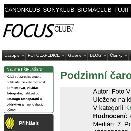
CANONKLUB
SONYKLUB
SIGMACLUB
FUJI
Časopis
FOTOEXPEDICE
Galerie
BLOG
Články
NEJSTE PŘIHLÁŠENI
Podzimní čar
Když se zaregistrujete a
přihlásíte, získáte možnost
komentovat
,
vkládat
Autor: Foto 
fotografie
, nahlížet do
Uloženo na k
katalogu fotoaparátů
a
objektivů
a mnoho dalších
V kategorii
Kr
výhod.
Hodnocení:
P
Medián:
7
, P
Přihlásit