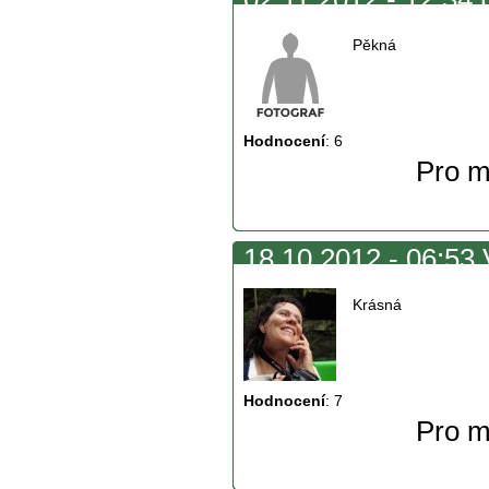
Pěkná
Hodnocení
:
6
Pro m
18.10.2012 - 06:53 
Krásná
Hodnocení
:
7
Pro m