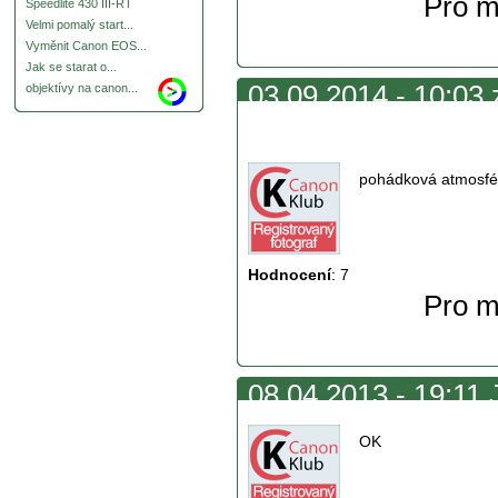
Pro m
Speedlite 430 III-RT
Velmi pomalý start...
Vyměnit Canon EOS...
Jak se starat o...
03.09.2014 - 10:03 
objektívy na canon...
moc
pohádková atmosfé
Hodnocení
:
7
Pro m
08.04.2013 - 19:11 
OK