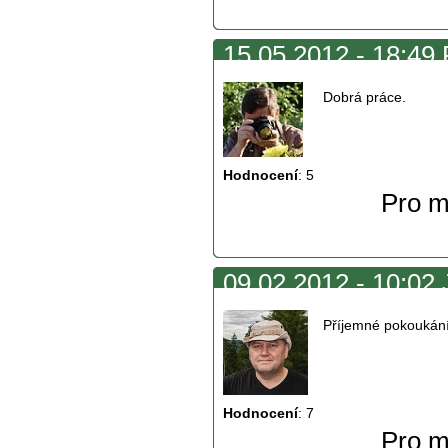
15.05.2012 - 18:49 
Dobrá práce.
Hodnocení
:
5
Pro m
09.02.2012 - 10:02 
Příjemné pokoukání
Hodnocení
:
7
Pro m