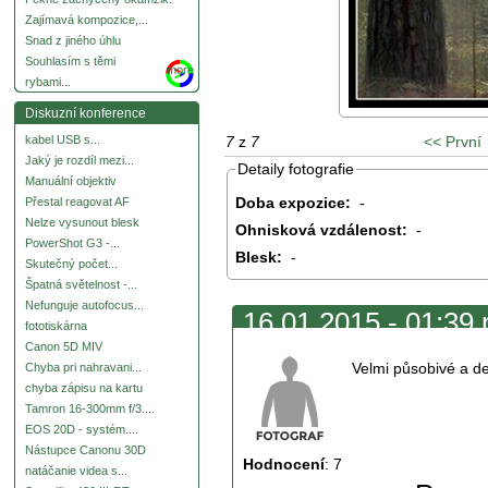
Zajímavá kompozice,...
Snad z jiného úhlu
Souhlasím s těmi
more
rybami...
Diskuzní konference
7
z
7
<< První
kabel USB s...
Jaký je rozdíl mezi...
Detaily fotografie
Manuální objektiv
Doba expozice:
-
Přestal reagovat AF
Nelze vysunout blesk
Ohnisková vzdálenost:
-
PowerShot G3 -...
Blesk:
-
Skutečný počet...
Špatná světelnost -...
Nefunguje autofocus...
16.01.2015 - 01:39
fototiskárna
Canon 5D MIV
Velmi působivé a de
Chyba pri nahravani...
chyba zápisu na kartu
Tamron 16-300mm f/3....
EOS 20D - systém....
Nástupce Canonu 30D
Hodnocení
:
7
natáčanie videa s...