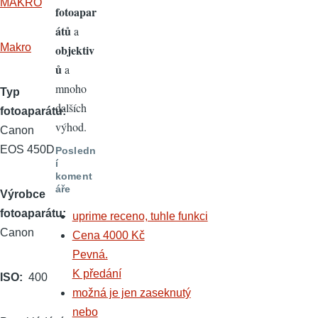
MAKRO
fotoapar
átů
a
Makro
objektiv
ů
a
mnoho
Typ
dalších
fotoaparátu
výhod.
Canon
EOS 450D
Posledn
í
koment
áře
Výrobce
fotoaparátu
uprime receno, tuhle funkci
Canon
Cena 4000 Kč
Pevná.
K předání
ISO
400
možná je jen zaseknutý
nebo