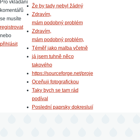
Pro vkládání
Že by tady nebyl žádný
komentářů
Zdravím,
se musíte
mám podobný problém
registrovat
Zdravím,
nebo
mám podobný problém,
přihlásit
Téměř jako malba včetně
já jsem tuhně něco
takového
https://sourceforge.net/proje
Oceňuji fotografickou
Taky bych se tam rád
podíval
Poslední paprsky dokreslují