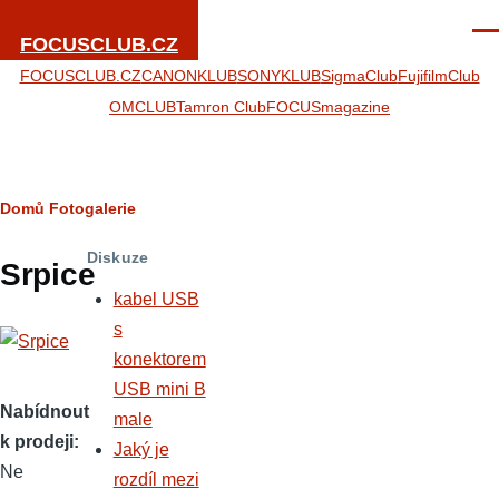
Přejít k hlavnímu obsahu
Men
FOCUSCLUB.CZ
FOCUSCLUB.CZ
CANONKLUB
SONYKLUB
SigmaClub
FujifilmClub
OMCLUB
Tamron Club
FOCUSmagazine
Drobečková
Domů
Fotogalerie
navigace
Diskuze
Srpice
kabel USB
s
konektorem
USB mini B
Nabídnout
male
k prodeji
Jaký je
Ne
rozdíl mezi