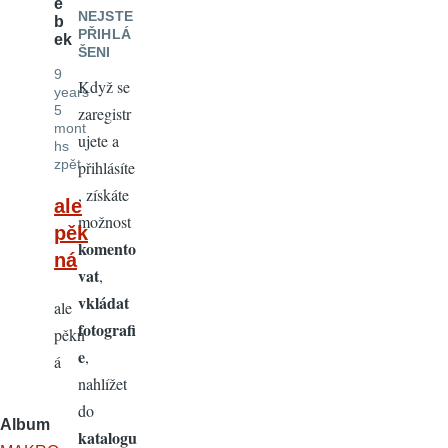
e
NEJSTE
b
PŘIHLÁ
ek
ŠENI
9
Když se
years
5
zaregistr
mont
ujete a
hs
zpět
přihlásíte
, získáte
ale
možnost
pěk
komento
ná
vat
,
vkládat
ale
fotografi
pěkn
e
,
á
nahlížet
do
Album
katalogu