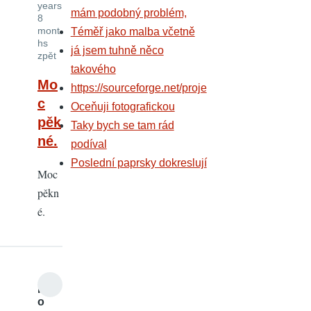
years
mám podobný problém,
8
mont
Téměř jako malba včetně
hs
já jsem tuhně něco
zpět
takového
Mo
https://sourceforge.net/proje
c
Oceňuji fotografickou
pěk
Taky bych se tam rád
né.
podíval
Poslední paprsky dokreslují
Moc
pěkn
é.
H
o