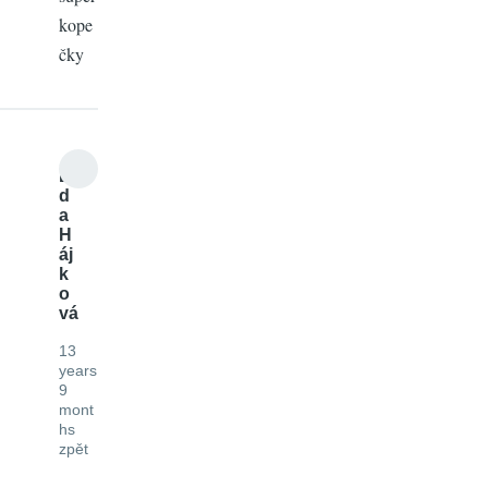
kope
čky
Lí
d
a
H
áj
k
o
vá
13
years
9
mont
hs
zpět