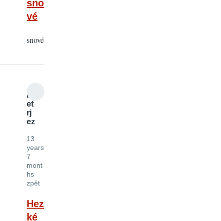
sno
vé
snové
P
et
rj
ez
13
years
7
mont
hs
zpět
Hez
ké