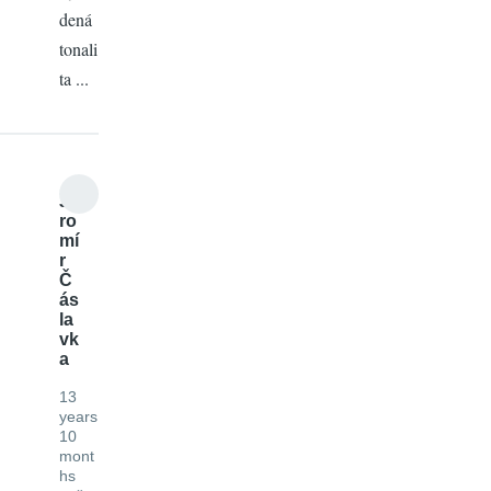
dená
tonali
ta ...
Ja
ro
mí
r
Č
ás
la
vk
a
13
years
10
mont
hs