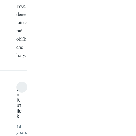
Pove
dené
foto z
mé
oblíb
ené
hory.
Ja
n
K
ut
ile
k
14
years