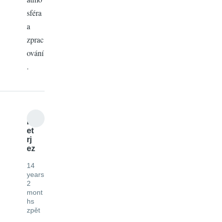
sféra
a
zprac
ování
.
P
et
rj
ez
14
years
2
mont
hs
zpět