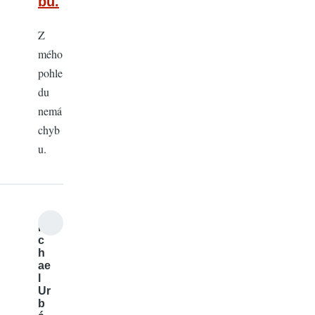
bu.
Z
mého
pohle
du
nemá
chyb
u.
Mi
c
h
ae
l
Ur
b