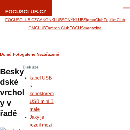
Přejít k hlavnímu obsahu
Men
FOCUSCLUB.CZ
FOCUSCLUB.CZ
CANONKLUB
SONYKLUB
SigmaClub
FujifilmClub
OMCLUB
Tamron Club
FOCUSmagazine
Drobečková
Domů
Fotogalerie
Nezařazené
navigace
Diskuze
Besky
kabel USB
dské
s
vrchol
konektorem
y v
USB mini B
male
řadě
Jaký je
rozdíl mezi