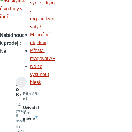
syntetickými
a
organickými
vaty?
Manuální
Nabídnout
objektiv
k prodeji
Přestal
Ne
reagovat AF
Nelze
vysunout
blesk
J
o
Přihláše
Kr
ní
14
Uživatel
years
ské
8
jméno
mont
hs
zpět