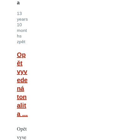
a
13
years
10
mont
hs
zpět
Op
ět
vyv
ede
ná
ton
alit
a ...
Opět
vyve