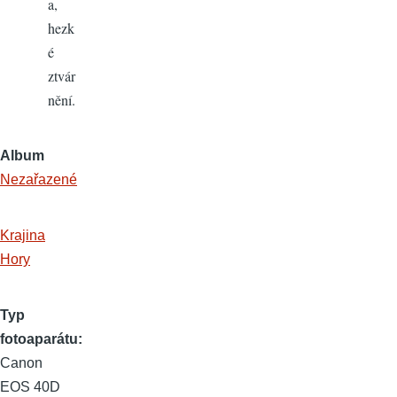
a,
hezk
é
ztvár
nění.
Album
Nezařazené
Krajina
Hory
Typ
fotoaparátu
Canon
EOS 40D