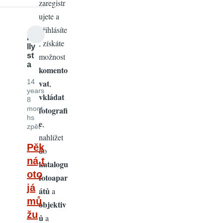
zaregistr
ujete a
přihlásíte
ke
, získáte
lly
st
možnost
a
komento
14
vat
,
years
vkládat
8
mont
fotografi
hs
e
,
zpět
nahlížet
Pěk
do
ná,t
katalogu
oto
fotoapar
já
átů
a
mů
objektiv
žu
ů
a