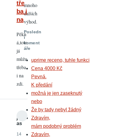
tře
mnoho
ba i
dalších
na
výhod.
Posledn
Pěkn
í
á,toto
koment
áře
já
můžu
uprime receno, tuhle funkci
třeba
Cena 4000 Kč
i na
Pevná.
zdi.
K předání
možná je jen zaseknutý
nebo
Že by tady nebyl žádný
jo
Zdravím,
as
mám podobný problém
14
Zdravím,