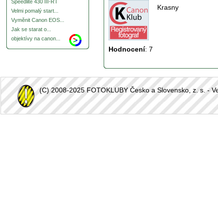
Speedlite 430 III-RT
Krasny
Velmi pomalý start...
Vyměnit Canon EOS...
Jak se starat o...
objektívy na canon...
Hodnocení
:
7
(C) 2008-2025 FOTOKLUBY Česko a Slovensko, z. s. - Vešk