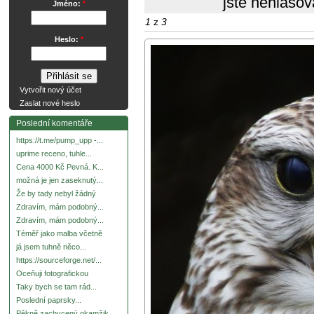
jste nehlasov
Jméno:
*
1
z
3
Heslo:
*
Vytvořit nový účet
Zaslat nové heslo
Poslední komentáře
https://t.me/pump_upp -...
uprime receno, tuhle...
Cena 4000 Kč Pevná. K...
možná je jen zaseknutý...
Že by tady nebyl žádný
Zdravím, mám podobný...
Zdravím, mám podobný...
Téměř jako malba včetně
já jsem tuhně něco...
https://sourceforge.net/...
Oceňuji fotografickou
Taky bych se tam rád...
Poslední paprsky...
Pěkně zachycený okamžik.