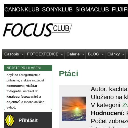
CANONKLUB
SONYKLUB
SIGMACLUB
FUJI
Časopis
FOTOEXPEDICE
Galerie
BLOG
Články
NEJSTE PŘIHLÁŠENI
Ptáci
Když se zaregistrujete a
přihlásíte, získáte možnost
komentovat
,
vkládat
Autor: kacht
fotografie
, nahlížet do
Uloženo na k
katalogu fotoaparátů
a
objektivů
a mnoho dalších
V kategorii
Zv
výhod.
Hodnocení:
P
Počet zobraz
Přihlásit