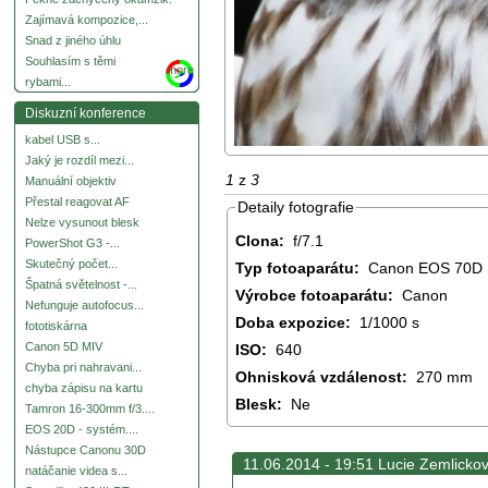
Zajímavá kompozice,...
Snad z jiného úhlu
Souhlasím s těmi
more
rybami...
Diskuzní konference
kabel USB s...
Jaký je rozdíl mezi...
1
z
3
Manuální objektiv
Přestal reagovat AF
Detaily fotografie
Nelze vysunout blesk
Clona:
f/7.1
PowerShot G3 -...
Skutečný počet...
Typ fotoaparátu:
Canon EOS 70D
Špatná světelnost -...
Výrobce fotoaparátu:
Canon
Nefunguje autofocus...
Doba expozice:
1/1000 s
fototiskárna
Canon 5D MIV
ISO:
640
Chyba pri nahravani...
Ohnisková vzdálenost:
270 mm
chyba zápisu na kartu
Blesk:
Ne
Tamron 16-300mm f/3....
EOS 20D - systém....
Nástupce Canonu 30D
11.06.2014 - 19:51 Lucie Zemlickov
natáčanie videa s...