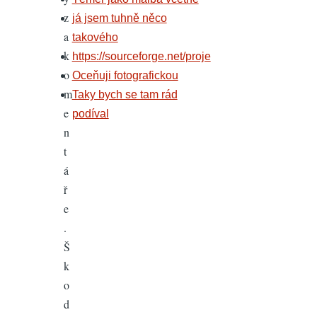
z
já jsem tuhně něco
a
takového
k
https://sourceforge.net/proje
o
Oceňuji fotografickou
m
Taky bych se tam rád
e
podíval
n
t
á
ř
e
.
Š
k
o
d