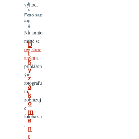
výhod.
h
s
z
Fotobaz
p
ar
ě
t
Na tomto
místě se
In
D
registrov
reply
í
aným
a
to
k
přihlášen
Já
y
ým
vím,
z
fotografů
že
a
m
máš
k
zobrazuj
rád
o
e
HDR.
m
fotobazar
Jako
e
.
by
n
Petrjez
t