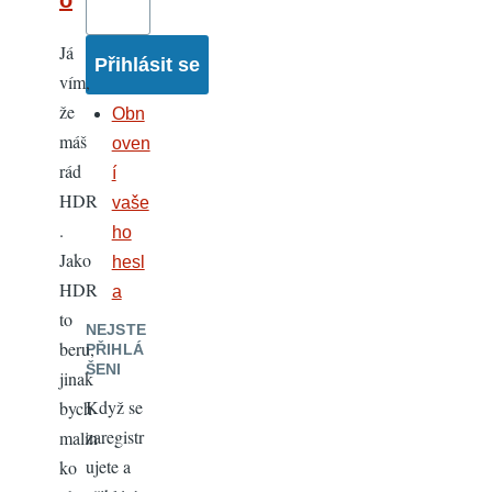
o
Já
vím,
že
Obn
máš
oven
rád
í
HDR
vaše
.
ho
Jako
hesl
HDR
a
to
NEJSTE
beru,
PŘIHLÁ
ŠENI
jinak
Když se
bych
zaregistr
malin
ujete a
ko