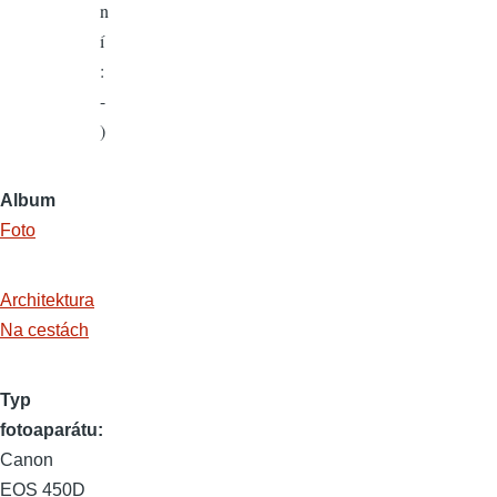
n
í
:
-
)
Album
Foto
Architektura
Na cestách
Typ
fotoaparátu
Canon
EOS 450D