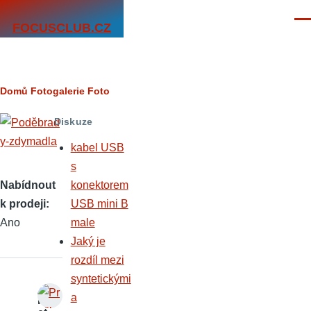
Přejít k hlavnímu obsahu
Men
FOCUSCLUB.CZ
Drobečková
Domů
Fotogalerie
Foto
navigace
Diskuze
kabel USB
s
Nabídnout
konektorem
k prodeji
USB mini B
Ano
male
Jaký je
rozdíl mezi
syntetickými
a
P