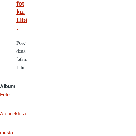
fot
ka.
Líbí
.
Pove
dená
fotka.
Líbí.
Album
Foto
Architektura
město