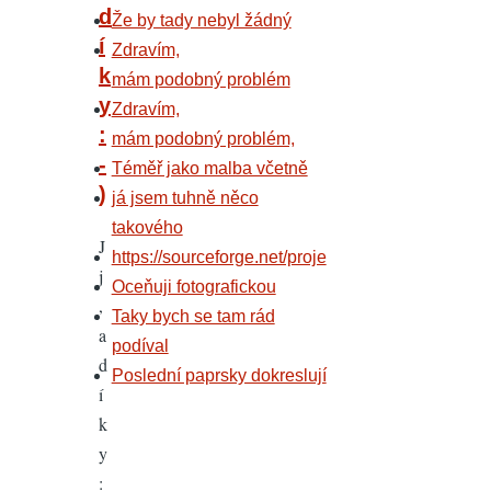
komunistů
d
Že by tady nebyl žádný
to
í
Zdravím,
tam
k
mám podobný problém
bylo
y
Zdravím,
by
:
mám podobný problém,
eddicek
-
Téměř jako malba včetně
)
já jsem tuhně něco
takového
J
https://sourceforge.net/proje
j
Oceňuji fotografickou
,
Taky bych se tam rád
a
podíval
d
Poslední paprsky dokreslují
í
k
y
: