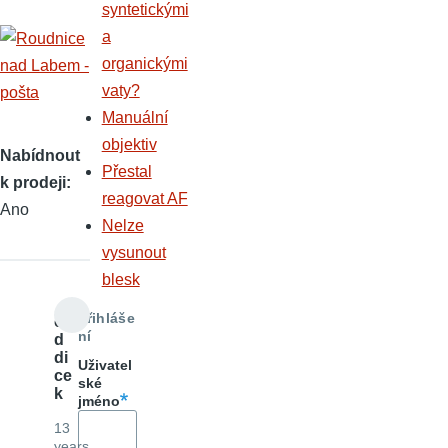
syntetickými
a
organickými
vaty?
Manuální
objektiv
Nabídnout
Přestal
k prodeji
reagovat AF
Ano
Nelze
vysunout
blesk
Přihláše
e
ní
d
di
Uživatel
ce
ské
k
jméno
13
years