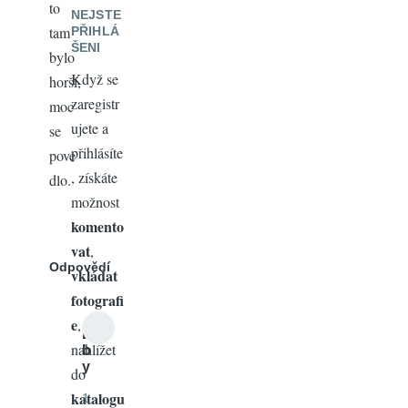
to
NEJSTE
tam
PŘIHLÁ
ŠENI
bylo
Když se
horší,
zaregistr
moc
ujete a
se
přihlásíte
pove
, získáte
dlo.
možnost
komento
vat
,
Odpovědí
vkládat
fotografi
e
,
L
nahlížet
b
y
do
katalogu
1