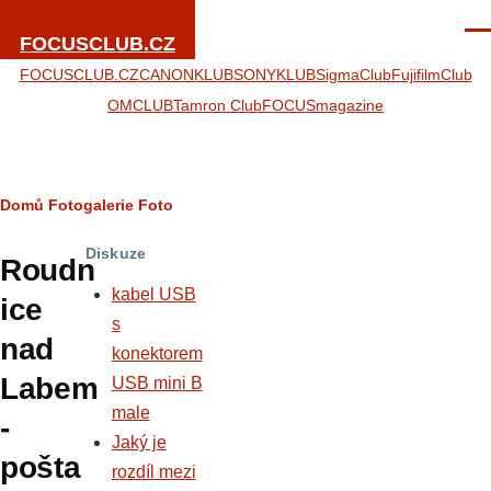
Přejít k hlavnímu obsahu
Men
FOCUSCLUB.CZ
FOCUSCLUB.CZ
CANONKLUB
SONYKLUB
SigmaClub
FujifilmClub
OMCLUB
Tamron Club
FOCUSmagazine
Drobečková
Domů
Fotogalerie
Foto
navigace
Diskuze
Roudn
kabel USB
ice
s
nad
konektorem
Labem
USB mini B
male
-
Jaký je
pošta
rozdíl mezi