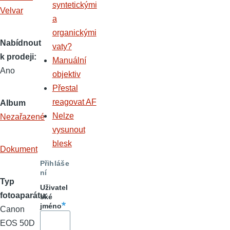
syntetickými
a
organickými
Nabídnout
vaty?
k prodeji
Manuální
Ano
objektiv
Přestal
reagovat AF
Album
Nelze
Nezařazené
vysunout
blesk
Dokument
Přihláše
ní
Typ
Uživatel
fotoaparátu
ské
jméno
Canon
EOS 50D