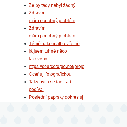
Že by tady nebyl žádný
Zdravím,
mám podobný problém
Zdravím,
mám podobný problém,
Téměř jako malba včetně
já jsem tuhně něco
takového
https://sourceforge.net/proje
Oceňuji fotografickou
Taky bych se tam rád
podíval
Poslední paprsky dokreslují