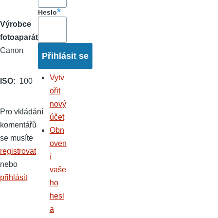
Heslo
Výrobce
fotoaparátu
Canon
Vytv
ISO
100
ořit
nový
Pro vkládání
účet
komentářů
Obn
se musíte
oven
registrovat
í
nebo
vaše
přihlásit
ho
hesl
a