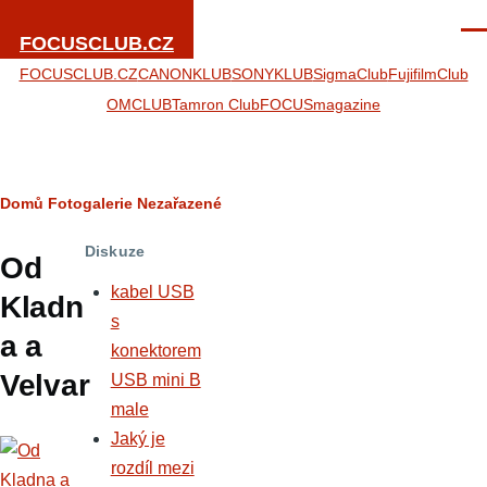
Přejít k hlavnímu obsahu
Men
FOCUSCLUB.CZ
FOCUSCLUB.CZ
CANONKLUB
SONYKLUB
SigmaClub
FujifilmClub
OMCLUB
Tamron Club
FOCUSmagazine
Drobečková
Domů
Fotogalerie
Nezařazené
navigace
Diskuze
Od
kabel USB
Kladn
s
a a
konektorem
Velvar
USB mini B
male
Jaký je
rozdíl mezi