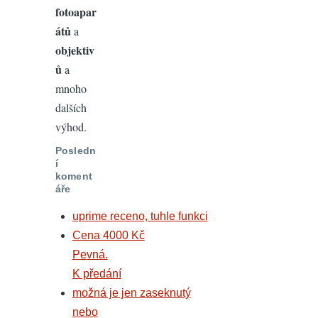
fotoapar
átů
a
objektiv
ů
a
mnoho
dalších
výhod.
Posledn
í
koment
áře
uprime receno, tuhle funkci
Cena 4000 Kč
Pevná.
K předání
možná je jen zaseknutý
nebo