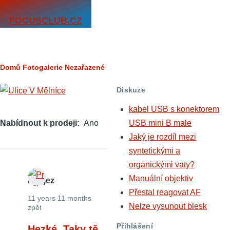
Přejít k hlavnímu obsahu
FOCUSCLUB.CZ
Drobečková
Domů
Fotogalerie
Nezařazené
navigace
Diskuze
kabel USB s konektorem
Nabídnout k prodeji
Ano
USB mini B male
Jaký je rozdíl mezi
syntetickými a
organickými vaty?
Manuální objektiv
Petrjez
Přestal reagovat AF
11 years 11 months
Nelze vysunout blesk
zpět
Přihlášení
Hezké. Taky tě