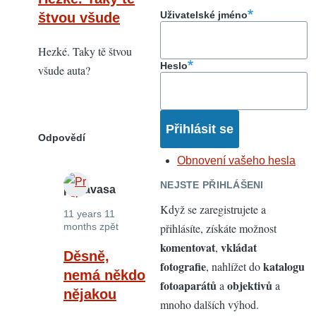
Uživatelské jméno
štvou všude
Hezké. Taky tě štvou
Heslo
všude auta?
Odpovědí
Obnovení vašeho hesla
NEJSTE PŘIHLÁŠENI
pepavasa
Když se zaregistrujete a
11 years 11
přihlásíte, získáte možnost
months zpět
komentovat
vkládat
,
In
Děsně,
fotografie
katalogu
, nahlížet do
reply
nemá někdo
fotoaparátů
objektivů
a
a
to
nějakou
mnoho dalších výhod.
Hezké.