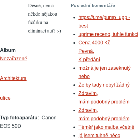
Děsně, nemá
Poslední komentáře
Taky
někdo nějakou
tě
https://t.me/pump_upp -
fičůrku na
štvou
best
eliminaci aut? :-)
všude
uprime receno, tuhle funkci
by
Cena 4000 Kč
Petrjez
Album
Pevná.
Nezařazené
K předání
možná je jen zaseknutý
nebo
Architektura
Že by tady nebyl žádný
Zdravím,
ulice
mám podobný problém
Zdravím,
Typ fotoaparátu
Canon
mám podobný problém,
EOS 50D
Téměř jako malba včetně
já jsem tuhně něco