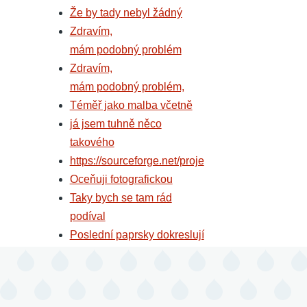
Že by tady nebyl žádný
Zdravím,
mám podobný problém
Zdravím,
mám podobný problém,
Téměř jako malba včetně
já jsem tuhně něco
takového
https://sourceforge.net/proje
Oceňuji fotografickou
Taky bych se tam rád
podíval
Poslední paprsky dokreslují