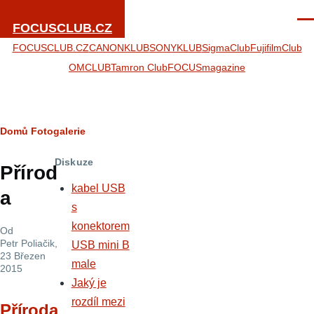
Přejít k hlavnímu obsahu
Men
FOCUSCLUB.CZ
FOCUSCLUB.CZ
CANONKLUB
SONYKLUB
SigmaClub
FujifilmClub
OMCLUB
Tamron Club
FOCUSmagazine
Drobečková
Domů
Fotogalerie
navigace
Diskuze
Přírod
kabel USB
a
s
konektorem
Od
Petr Poliačik
,
USB mini B
23 Březen
male
2015
Jaký je
rozdíl mezi
Příroda