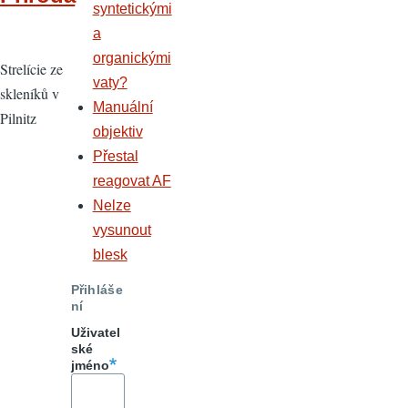
syntetickými
a
organickými
Strelície ze
vaty?
skleníků v
Manuální
Pilnitz
objektiv
Přestal
reagovat AF
Nelze
vysunout
blesk
Přihláše
ní
Uživatel
ské
jméno