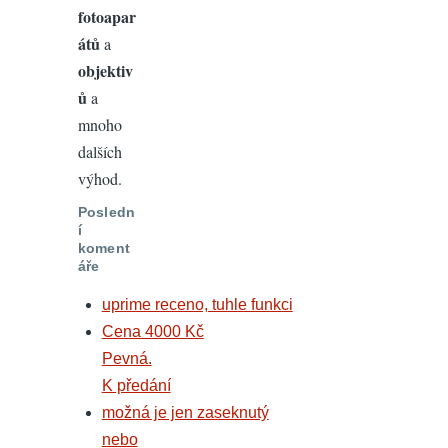
fotoapar
átů
a
objektiv
ů
a
mnoho
dalších
výhod.
Posledn
í
koment
áře
uprime receno, tuhle funkci
Cena 4000 Kč
Pevná.
K předání
možná je jen zaseknutý
nebo