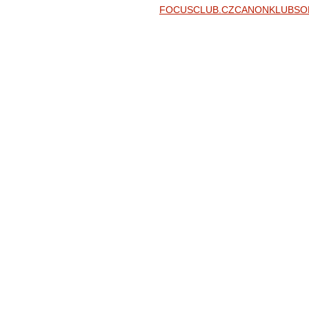
FOCUSCLUB.CZ
CANONKLUB
SO