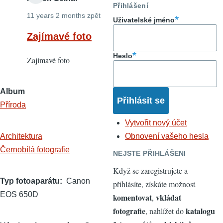
Přihlášení
11 years 2 months zpět
Uživatelské jméno
Zajímavé foto
Heslo
Zajímavé foto
Album
Příroda
Vytvořit nový účet
Architektura
Obnovení vašeho hesla
Černobílá fotografie
NEJSTE PŘIHLÁŠENI
Když se zaregistrujete a
Typ fotoaparátu
Canon
přihlásíte, získáte možnost
EOS 650D
komentovat
vkládat
,
fotografie
katalogu
, nahlížet do