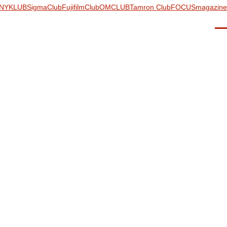
NYKLUB
SigmaClub
FujifilmClub
OMCLUB
Tamron Club
FOCUSmagazine
Men