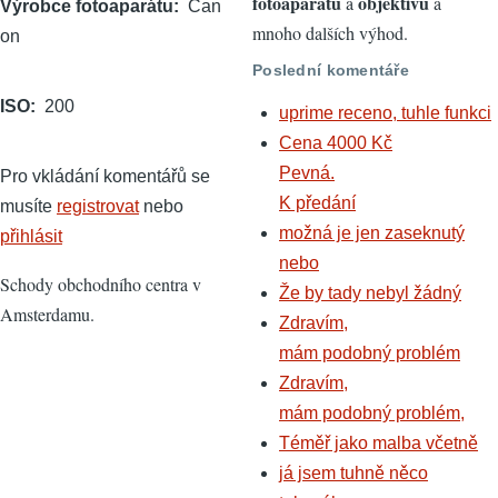
fotoaparátů
objektivů
a
a
Výrobce fotoaparátu
Can
mnoho dalších výhod.
on
Poslední komentáře
ISO
200
uprime receno, tuhle funkci
Cena 4000 Kč
Pevná.
Pro vkládání komentářů se
K předání
musíte
registrovat
nebo
možná je jen zaseknutý
přihlásit
nebo
Schody obchodního centra v
Že by tady nebyl žádný
Amsterdamu.
Zdravím,
mám podobný problém
Zdravím,
mám podobný problém,
Téměř jako malba včetně
já jsem tuhně něco