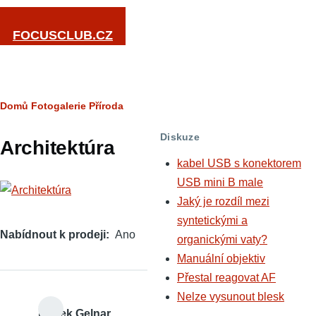
Přejít k hlavnímu obsahu
FOCUSCLUB.CZ
Drobečková
Domů
Fotogalerie
Příroda
navigace
Diskuze
Architektúra
kabel USB s konektorem
USB mini B male
Jaký je rozdíl mezi
syntetickými a
Nabídnout k prodeji
Ano
organickými vaty?
Manuální objektiv
Přestal reagovat AF
Nelze vysunout blesk
Radek Gelnar