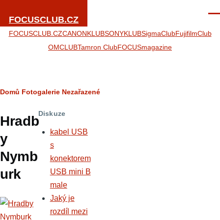
Přejít k hlavnímu obsahu
Men
FOCUSCLUB.CZ
FOCUSCLUB.CZ
CANONKLUB
SONYKLUB
SigmaClub
FujifilmClub
OMCLUB
Tamron Club
FOCUSmagazine
Drobečková
Domů
Fotogalerie
Nezařazené
navigace
Diskuze
Hradb
kabel USB
y
s
Nymb
konektorem
urk
USB mini B
male
Jaký je
rozdíl mezi