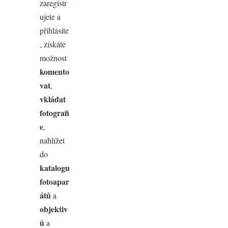
zaregistr
ujete a
přihlásíte
, získáte
možnost
komento
vat
,
vkládat
fotografi
e
,
nahlížet
do
katalogu
fotoapar
átů
a
objektiv
ů
a