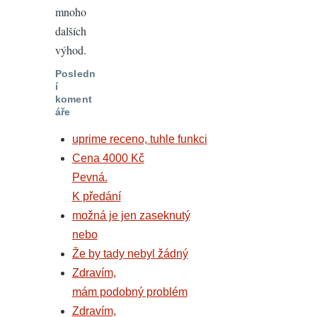
mnoho
dalších
výhod.
Posledn
í
koment
áře
uprime receno, tuhle funkci
Cena 4000 Kč
Pevná.
K předání
možná je jen zaseknutý
nebo
Že by tady nebyl žádný
Zdravím,
mám podobný problém
Zdravím,