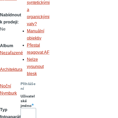
syntetickými
a
Nabídnout
organickými
k prodeji
vaty?
Ne
Manuální
objektiv
Přestal
Album
reagovat AF
Nezařazené
Nelze
vysunout
Architektura
blesk
Přihláše
Noční
ní
Nymburk
Uživatel
ské
jméno
Typ
fotoaparátu