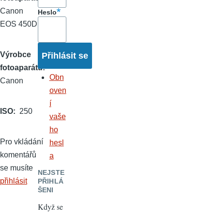
Canon
Heslo
EOS 450D
Výrobce
fotoaparátu
Obn
Canon
oven
í
ISO
250
vaše
ho
Pro vkládání
hesl
komentářů
a
se musíte
NEJSTE
přihlásit
PŘIHLÁ
ŠENI
Když se