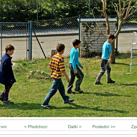
rvní
< Předchozí
Další >
Poslední >>
Zp