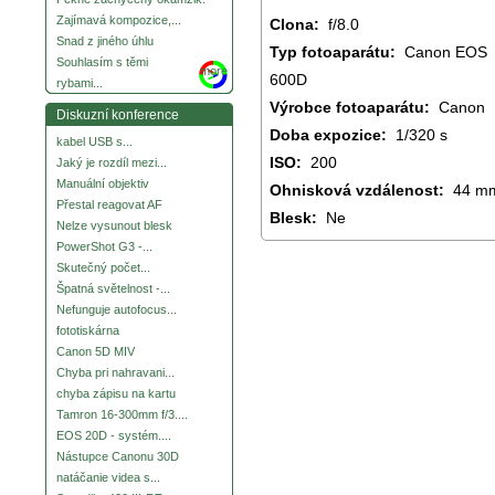
Zajímavá kompozice,...
Clona:
f/8.0
Snad z jiného úhlu
Typ fotoaparátu:
Canon EOS
Souhlasím s těmi
more
600D
rybami...
Výrobce fotoaparátu:
Canon
Diskuzní konference
Doba expozice:
1/320 s
kabel USB s...
ISO:
200
Jaký je rozdíl mezi...
Manuální objektiv
Ohnisková vzdálenost:
44 m
Přestal reagovat AF
Blesk:
Ne
Nelze vysunout blesk
PowerShot G3 -...
Skutečný počet...
Špatná světelnost -...
Nefunguje autofocus...
fototiskárna
Canon 5D MIV
Chyba pri nahravani...
chyba zápisu na kartu
Tamron 16-300mm f/3....
EOS 20D - systém....
Nástupce Canonu 30D
natáčanie videa s...