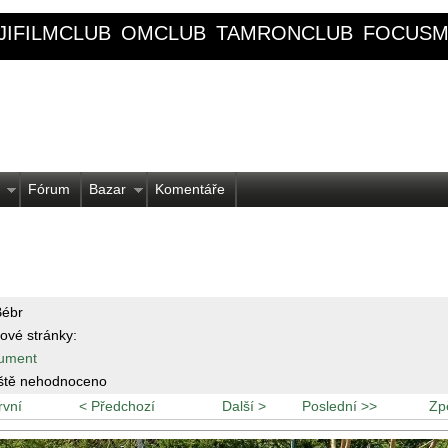
JIFILMCLUB
OMCLUB
TAMRONCLUB
FOCUSM
Fórum
Bazar
Komentáře
Bébr
ové stránky:
ument
ště nehodnoceno
rvní
< Předchozí
Další >
Poslední >>
Zp