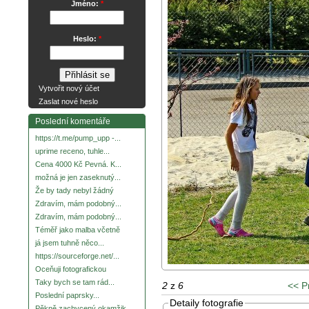
Jméno:
*
Heslo:
*
Vytvořit nový účet
Zaslat nové heslo
Poslední komentáře
https://t.me/pump_upp -...
uprime receno, tuhle...
Cena 4000 Kč Pevná. K...
možná je jen zaseknutý...
Že by tady nebyl žádný
Zdravím, mám podobný...
Zdravím, mám podobný...
Téměř jako malba včetně
já jsem tuhně něco...
https://sourceforge.net/...
Oceňuji fotografickou
Taky bych se tam rád...
2
z
6
<< P
Poslední paprsky...
Detaily fotografie
Pěkně zachycený okamžik.