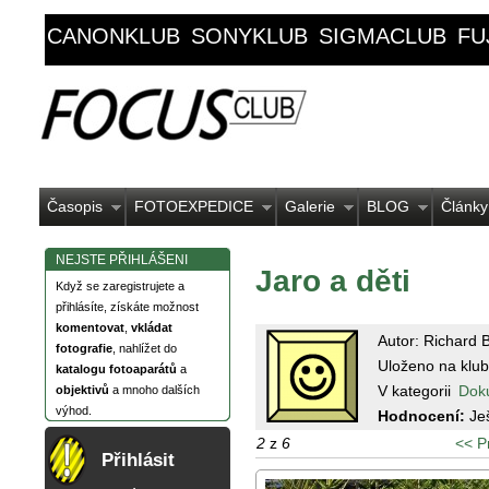
CANONKLUB
SONYKLUB
SIGMACLUB
FU
Časopis
FOTOEXPEDICE
Galerie
BLOG
Články
NEJSTE PŘIHLÁŠENI
Jaro a děti
Když se zaregistrujete a
přihlásíte, získáte možnost
komentovat
,
vkládat
Autor: Richard 
fotografie
, nahlížet do
Uloženo na klub
katalogu fotoaparátů
a
V kategorii
Dok
objektivů
a mnoho dalších
výhod.
Hodnocení:
Je
2
z
6
<< P
Přihlásit