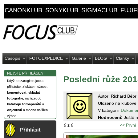
CANONKLUB
SONYKLUB
SIGMACLUB
FUJI
Časopis
FOTOEXPEDICE
Galerie
BLOG
Články
NEJSTE PŘIHLÁŠENI
Poslední růže 201
Když se zaregistrujete a
přihlásíte, získáte možnost
komentovat
,
vkládat
Autor: Richard Bébr
fotografie
, nahlížet do
Uloženo na klubové 
katalogu fotoaparátů
a
V kategorii
Dokume
objektivů
a mnoho dalších
výhod.
Hodnocení:
Ještě 
6
z
6
<< První
Přihlásit