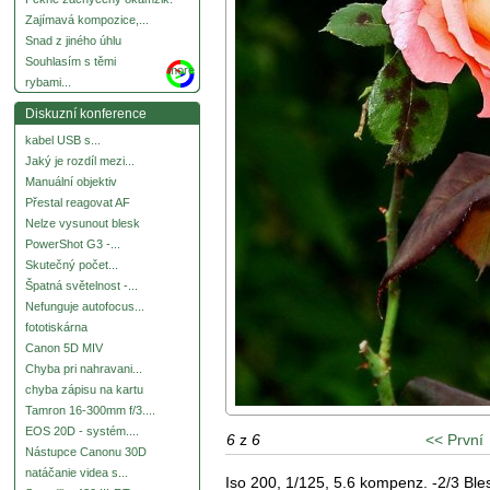
Zajímavá kompozice,...
Snad z jiného úhlu
Souhlasím s těmi
more
rybami...
Diskuzní konference
kabel USB s...
Jaký je rozdíl mezi...
Manuální objektiv
Přestal reagovat AF
Nelze vysunout blesk
PowerShot G3 -...
Skutečný počet...
Špatná světelnost -...
Nefunguje autofocus...
fototiskárna
Canon 5D MIV
Chyba pri nahravani...
chyba zápisu na kartu
Tamron 16-300mm f/3....
EOS 20D - systém....
6
z
6
<< První
Nástupce Canonu 30D
natáčanie videa s...
Iso 200, 1/125, 5.6 kompenz. -2/3 B