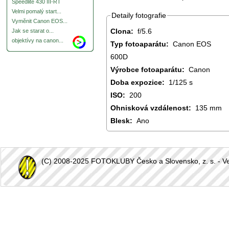
Speedlite 430 III-RT
Velmi pomalý start...
Detaily fotografie
Vyměnit Canon EOS...
Clona:
f/5.6
Jak se starat o...
objektívy na canon...
Typ fotoaparátu:
Canon EOS
600D
Výrobce fotoaparátu:
Canon
Doba expozice:
1/125 s
ISO:
200
Ohnisková vzdálenost:
135 mm
Blesk:
Ano
(C) 2008-2025 FOTOKLUBY Česko a Slovensko, z. s. - Vešk