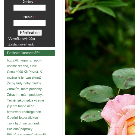
Jméno:
*
Heslo:
*
Vytvořit nový účet
Zaslat nové heslo
Poslední komentáře
https://t.me/pump_upp -...
uprime receno, tuhle...
Cena 4000 Kč Pevná. K...
možná je jen zaseknutý...
Že by tady nebyl žádný
Zdravím, mám podobný...
Zdravím, mám podobný...
Téměř jako malba včetně
já jsem tuhně něco...
https://sourceforge.net/...
Oceňuji fotografickou
Taky bych se tam rád...
Poslední paprsky...
Pěkně zachycený okamžik.