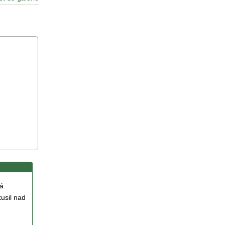
dá
kusil nad