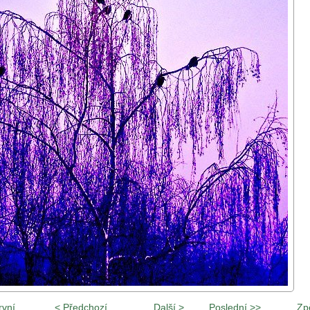
rvní
< Předchozí
Další >
Poslední >>
Zp