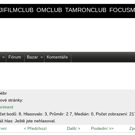
JIFILMCLUB
OMCLUB
TAMRONCLUB
FOCUSM
Fórum
Bazar
Komentáře
Bébr
ové stránky:
eriment
čet bodů:
8
, Hlasovalo:
3
, Průměr:
2.7
, Medián:
0
, Počet zobrazení:
21
áš hlas:
Ještě jste nehlasoval.
rvní
< Předchozí
Další >
Poslední >>
Zp