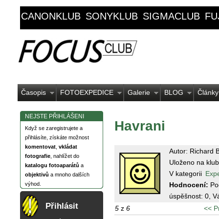
CANONKLUB
SONYKLUB
SIGMACLUB
FU
Časopis
FOTOEXPEDICE
Galerie
BLOG
Články
NEJSTE PŘIHLÁŠENI
Havrani
Když se zaregistrujete a
přihlásíte, získáte možnost
komentovat
,
vkládat
Autor: Richard 
fotografie
, nahlížet do
Uloženo na klub
katalogu fotoaparátů
a
V kategorii
Exp
objektivů
a mnoho dalších
Hodnocení:
Po
výhod.
úspěšnost:
0
, V
Přihlásit
5
z
6
<< P