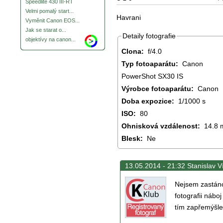
Speedlite 430 III-RT
Velmi pomalý start...
Havrani
Vyměnit Canon EOS...
Jak se starat o...
Detaily fotografie
objektívy na canon...
Clona:
f/4.0
Typ fotoaparátu:
Canon
PowerShot SX30 IS
Výrobce fotoaparátu:
Canon
Doba expozice:
1/1000 s
ISO:
80
Ohnisková vzdálenost:
14.8
Blesk:
Ne
13.05.2014 - 21:32 Stanislav Ví
Nejsem zastánc
fotografii nábo
tím zapřemýšlet