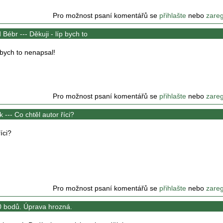
Pro možnost psaní komentářů se
přihlašte
nebo
zareg
 Bébr ---
Děkuji - líp bych to
p bych to nenapsal!
Pro možnost psaní komentářů se
přihlašte
nebo
zareg
k ---
Co chtěl autor říci?
íci?
Pro možnost psaní komentářů se
přihlašte
nebo
zareg
0 bodů. Úprava hrozná.