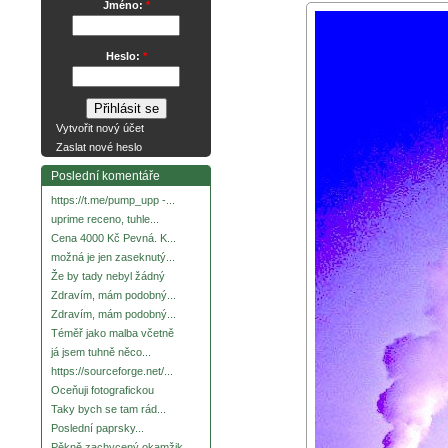
Jméno:
*
Heslo:
*
Vytvořit nový účet
Zaslat nové heslo
Poslední komentáře
https://t.me/pump_upp -...
uprime receno, tuhle...
Cena 4000 Kč Pevná. K...
možná je jen zaseknutý...
Že by tady nebyl žádný
Zdravím, mám podobný...
Zdravím, mám podobný...
Téměř jako malba včetně
já jsem tuhně něco...
https://sourceforge.net/...
Oceňuji fotografickou
Taky bych se tam rád...
Poslední paprsky...
Pěkně zachycený okamžik.