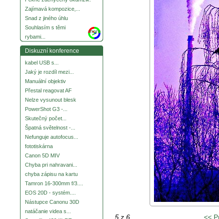
Zajímavá kompozice,...
Snad z jiného úhlu
Souhlasím s těmi
more
rybami...
Diskuzní konference
kabel USB s...
Jaký je rozdíl mezi...
Manuální objektiv
Přestal reagovat AF
Nelze vysunout blesk
PowerShot G3 -...
Skutečný počet...
Špatná světelnost -...
Nefunguje autofocus...
fototiskárna
Canon 5D MIV
Chyba pri nahravani...
chyba zápisu na kartu
Tamron 16-300mm f/3....
EOS 20D - systém....
Nástupce Canonu 30D
natáčanie videa s...
5
z
6
<< P