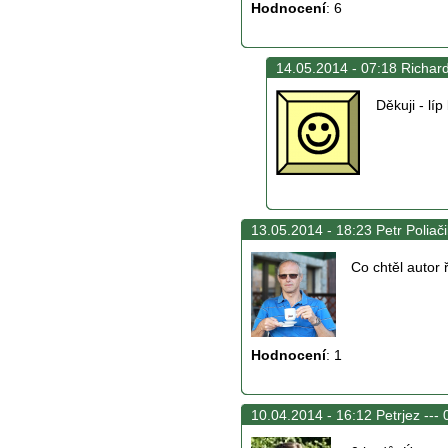
Hodnocení
:
6
14.05.2014 - 07:18 Richard
Děkuji - lí
13.05.2014 - 18:23 Petr Poliači
Co chtěl autor ř
Hodnocení
:
1
10.04.2014 - 16:12 Petrjez ---