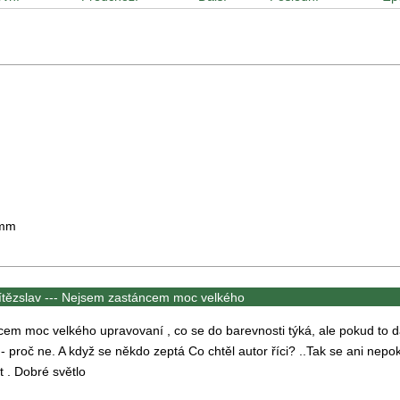
 mm
tězslav ---
Nejsem zastáncem moc velkého
em moc velkého upravovaní , co se do barevnosti týká, ale pokud to 
j - proč ne. A když se někdo zeptá Co chtěl autor říci? ..Tak se ani nepo
 . Dobré světlo