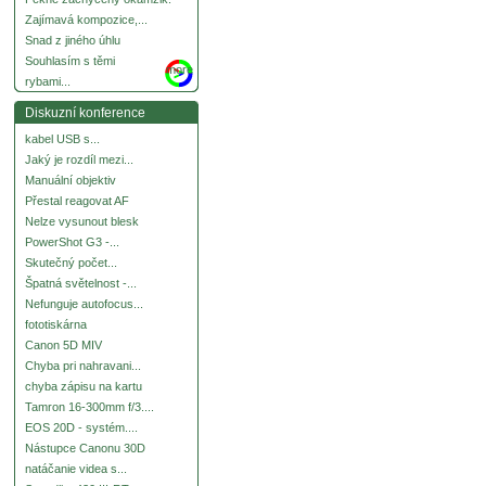
Zajímavá kompozice,...
Snad z jiného úhlu
Souhlasím s těmi
more
rybami...
Diskuzní konference
kabel USB s...
Jaký je rozdíl mezi...
Manuální objektiv
Přestal reagovat AF
Nelze vysunout blesk
PowerShot G3 -...
Skutečný počet...
Špatná světelnost -...
Nefunguje autofocus...
fototiskárna
Canon 5D MIV
Chyba pri nahravani...
chyba zápisu na kartu
Tamron 16-300mm f/3....
EOS 20D - systém....
Nástupce Canonu 30D
natáčanie videa s...