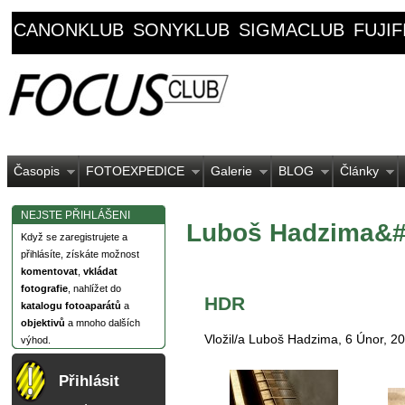
CANONKLUB
SONYKLUB
SIGMACLUB
FUJI
Časopis
FOTOEXPEDICE
Galerie
BLOG
Články
NEJSTE PŘIHLÁŠENI
Luboš Hadzima&#0
Když se zaregistrujete a
přihlásíte, získáte možnost
komentovat
,
vkládat
fotografie
, nahlížet do
HDR
katalogu fotoaparátů
a
objektivů
a mnoho dalších
Vložil/a Luboš Hadzima, 6 Únor, 20
výhod.
Přihlásit