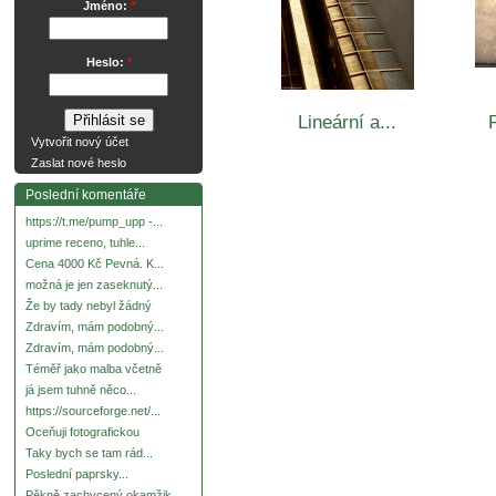
Jméno:
*
Heslo:
*
Lineární a...
P
Vytvořit nový účet
Zaslat nové heslo
Poslední komentáře
https://t.me/pump_upp -...
uprime receno, tuhle...
Cena 4000 Kč Pevná. K...
možná je jen zaseknutý...
Že by tady nebyl žádný
Zdravím, mám podobný...
Zdravím, mám podobný...
Téměř jako malba včetně
já jsem tuhně něco...
https://sourceforge.net/...
Oceňuji fotografickou
Taky bych se tam rád...
Poslední paprsky...
Pěkně zachycený okamžik.