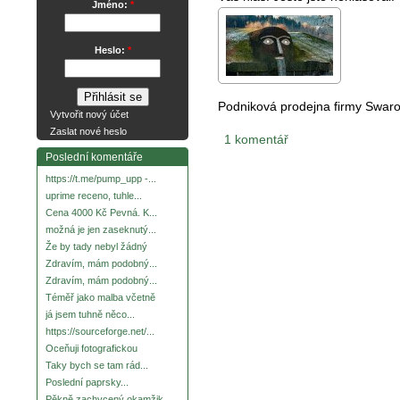
Jméno:
*
Heslo:
*
Podniková prodejna firmy Swaro
Vytvořit nový účet
Zaslat nové heslo
1 komentář
Poslední komentáře
https://t.me/pump_upp -...
uprime receno, tuhle...
Cena 4000 Kč Pevná. K...
možná je jen zaseknutý...
Že by tady nebyl žádný
Zdravím, mám podobný...
Zdravím, mám podobný...
Téměř jako malba včetně
já jsem tuhně něco...
https://sourceforge.net/...
Oceňuji fotografickou
Taky bych se tam rád...
Poslední paprsky...
Pěkně zachycený okamžik.