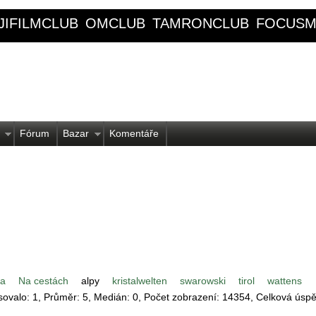
JIFILMCLUB
OMCLUB
TAMRONCLUB
FOCUSM
Fórum
Bazar
Komentáře
na
Na cestách
alpy
kristalwelten
swarowski
tirol
wattens
asovalo:
1
, Průměr:
5
, Medián:
0
, Počet zobrazení:
14354
, Celková úsp