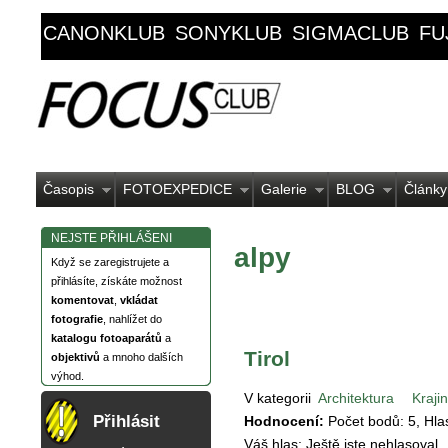
CANONKLUB
SONYKLUB
SIGMACLUB
FU
Časopis
FOTOEXPEDICE
Galerie
BLOG
Články
NEJSTE PŘIHLÁŠENI
alpy
Když se zaregistrujete a
přihlásíte, získáte možnost
komentovat
,
vkládat
fotografie
, nahlížet do
katalogu fotoaparátů
a
Tirol
objektivů
a mnoho dalších
výhod.
V kategorii
Architektura
Kraji
Přihlásit
Hodnocení:
Počet bodů:
5
, Hl
Váš hlas:
Ještě jste nehlasoval.