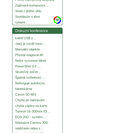
Zajímavá kompozice,...
Snad z jiného úhlu
Souhlasím s těmi
more
rybami...
Diskuzní konference
kabel USB s...
Jaký je rozdíl mezi...
Manuální objektiv
Přestal reagovat AF
Nelze vysunout blesk
PowerShot G3 -...
Skutečný počet...
Špatná světelnost -...
Nefunguje autofocus...
fototiskárna
Canon 5D MIV
Chyba pri nahravani...
chyba zápisu na kartu
Tamron 16-300mm f/3....
EOS 20D - systém....
Nástupce Canonu 30D
natáčanie videa s...