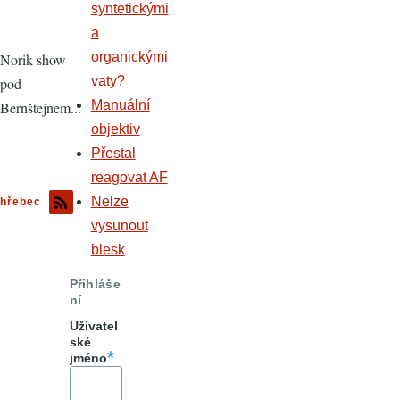
syntetickými
a
organickými
Norik show
vaty?
pod
Manuální
Bernštejnem...
objektiv
Přestal
reagovat AF
Nelze
hřebec
vysunout
blesk
Přihláše
ní
Uživatel
ské
jméno