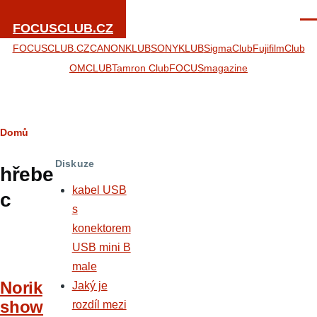
Přejít k hlavnímu obsahu
Men
FOCUSCLUB.CZ
FOCUSCLUB.CZ
CANONKLUB
SONYKLUB
SigmaClub
FujifilmClub
OMCLUB
Tamron Club
FOCUSmagazine
Drobečková
Domů
navigace
Diskuze
hřebe
kabel USB
c
s
konektorem
USB mini B
male
Norik
Jaký je
show
rozdíl mezi