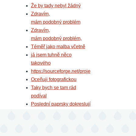
Že by tady nebyl žádný
Zdravím,
mám podobný problém
Zdravím,
mám podobný problém,
Téměř jako malba včetně
já jsem tuhně něco
takového
https://sourceforge.net/proje
Oceňuji fotografickou
Taky bych se tam rád
podíval
Poslední paprsky dokreslují