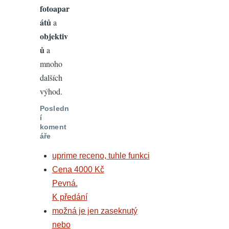
fotoapar
átů
a
objektiv
ů
a
mnoho
dalších
výhod.
Posledn
í
koment
áře
uprime receno, tuhle funkci
Cena 4000 Kč
Pevná.
K předání
možná je jen zaseknutý
nebo