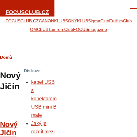
Přejít k hlavnímu obsahu
Men
FOCUSCLUB.CZ
FOCUSCLUB.CZ
CANONKLUB
SONYKLUB
SigmaClub
FujifilmClub
OMCLUB
Tamron Club
FOCUSmagazine
Drobečková
Domů
navigace
Diskuze
Nový
kabel USB
Jičín
s
konektorem
USB mini B
male
Nový
Jaký je
Jičín
rozdíl mezi