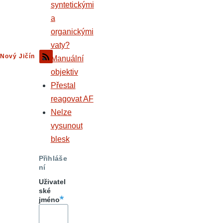
syntetickými
a
organickými
vaty?
Nový Jičín
Manuální
objektiv
Přestal
reagovat AF
Nelze
vysunout
blesk
Přihláše
ní
Uživatel
ské
jméno