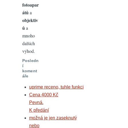
fotoapar
átů
a
objektiv
ů
a
mnoho
dalších
výhod.
Posledn
í
koment
áře
uprime receno, tuhle funkci
Cena 4000 Kč
Pevná.
K předání
možná je jen zaseknutý
nebo