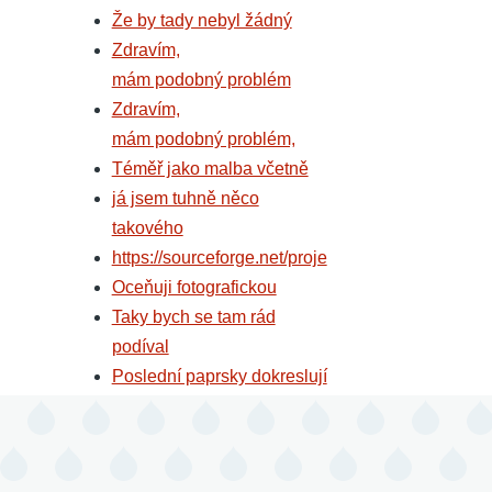
Že by tady nebyl žádný
Zdravím,
mám podobný problém
Zdravím,
mám podobný problém,
Téměř jako malba včetně
já jsem tuhně něco
takového
https://sourceforge.net/proje
Oceňuji fotografickou
Taky bych se tam rád
podíval
Poslední paprsky dokreslují