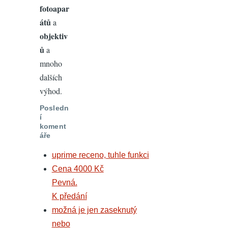
fotoapar
átů
a
objektiv
ů
a
mnoho
dalších
výhod.
Posledn
í
koment
áře
uprime receno, tuhle funkci
Cena 4000 Kč
Pevná.
K předání
možná je jen zaseknutý
nebo