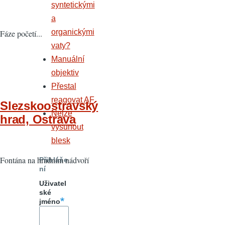
syntetickými
a
organickými
Fáze početí...
vaty?
Manuální
objektiv
Přestal
reagovat AF
Slezskoostravský
Nelze
hrad, Ostrava
vysunout
blesk
Fontána na hradním nádvoří
Přihláše
ní
Uživatel
ské
jméno