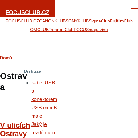
Přejít k hlavnímu obsahu
Men
FOCUSCLUB.CZ
FOCUSCLUB.CZ
CANONKLUB
SONYKLUB
SigmaClub
FujifilmClub
OMCLUB
Tamron Club
FOCUSmagazine
Drobečková
Domů
navigace
Diskuze
Ostrav
kabel USB
a
s
konektorem
USB mini B
male
V ulicích
Jaký je
Ostravy
rozdíl mezi