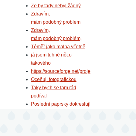
Že by tady nebyl žádný
Zdravím,
mám podobný problém
Zdravím,
mám podobný problém,
Téměř jako malba včetně
já jsem tuhně něco
takového
https://sourceforge.net/proje
Oceňuji fotografickou
Taky bych se tam rád
podíval
Poslední paprsky dokreslují