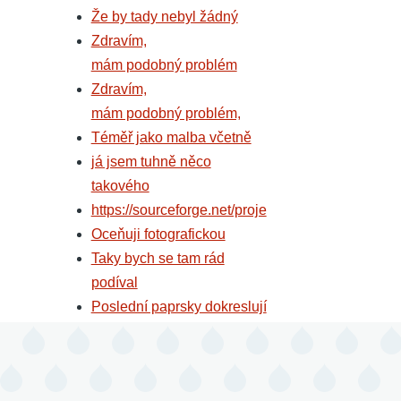
Že by tady nebyl žádný
Zdravím,
mám podobný problém
Zdravím,
mám podobný problém,
Téměř jako malba včetně
já jsem tuhně něco
takového
https://sourceforge.net/proje
Oceňuji fotografickou
Taky bych se tam rád
podíval
Poslední paprsky dokreslují