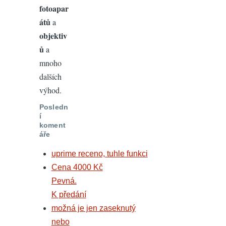
fotoapar
átů
a
objektiv
ů
a
mnoho
dalších
výhod.
Posledn
í
koment
áře
uprime receno, tuhle funkci
Cena 4000 Kč
Pevná.
K předání
možná je jen zaseknutý
nebo