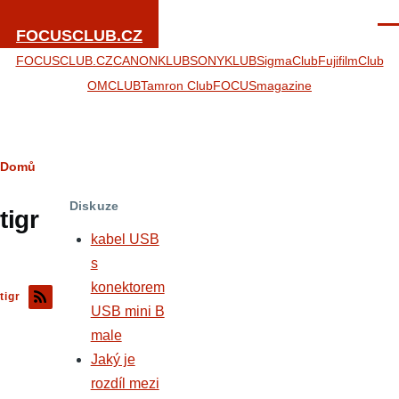
Přejít k hlavnímu obsahu
Men
FOCUSCLUB.CZ
FOCUSCLUB.CZ
CANONKLUB
SONYKLUB
SigmaClub
FujifilmClub
OMCLUB
Tamron Club
FOCUSmagazine
Drobečková
Domů
navigace
Diskuze
tigr
kabel USB
s
konektorem
tigr
USB mini B
male
Jaký je
rozdíl mezi