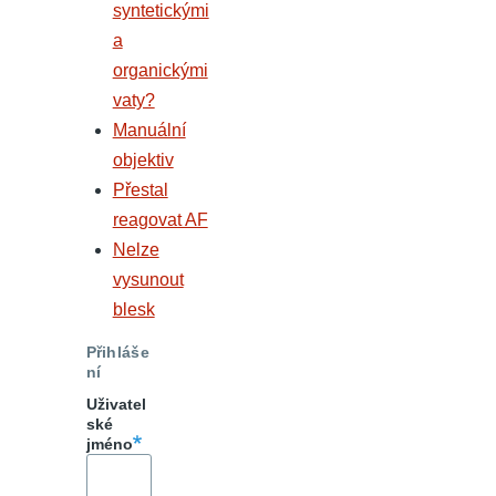
syntetickými
a
organickými
vaty?
Manuální
objektiv
Přestal
reagovat AF
Nelze
vysunout
blesk
Přihláše
ní
Uživatel
ské
jméno