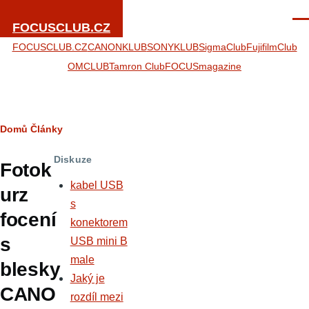
Přejít k hlavnímu obsahu
Men
FOCUSCLUB.CZ
FOCUSCLUB.CZ
CANONKLUB
SONYKLUB
SigmaClub
FujifilmClub
OMCLUB
Tamron Club
FOCUSmagazine
Drobečková
Domů
Články
navigace
Diskuze
Fotok
kabel USB
urz
s
focení
konektorem
s
USB mini B
male
blesky
Jaký je
CANO
rozdíl mezi