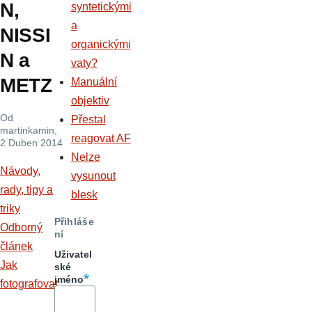
N,
syntetickými
a
NISSI
organickými
N a
vaty?
METZ
Manuální
objektiv
Od
Přestal
martinkamin
,
reagovat AF
2 Duben 2014
Nelze
Návody,
vysunout
rady, tipy a
blesk
triky
Přihláše
Odborný
ní
článek
Uživatel
Jak
ské
jméno
fotografovat