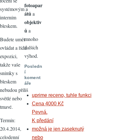
focení se
fotoapar
systémovým a
átů
a
interním
objektiv
bleskem.
ů
a
mnoho
Budete umět
dalších
ovládat a řídit
výhod.
expozici,
takže vaše
Posledn
í
snímky s
koment
bleskem
áře
nebudou příliš
uprime receno, tuhle funkci
světlé nebo
Cena 4000 Kč
tmavé.
Pevná.
Termín:
K předání
20.4.2014,
možná je jen zaseknutý
celodenní
nebo