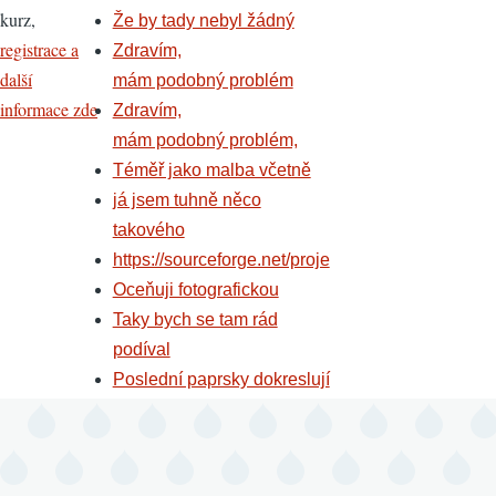
kurz,
Že by tady nebyl žádný
registrace a
Zdravím,
další
mám podobný problém
informace zde
Zdravím,
mám podobný problém,
Téměř jako malba včetně
já jsem tuhně něco
takového
https://sourceforge.net/proje
Oceňuji fotografickou
Taky bych se tam rád
podíval
Poslední paprsky dokreslují