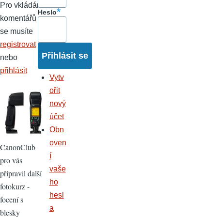
Pro vkládání
Heslo
komentářů
se musíte
registrovat
nebo
přihlásit
Vytv
ořit
nový
účet
Obn
oven
CanonClub
í
pro vás
vaše
připravil další
ho
fotokurz -
hesl
focení s
a
blesky