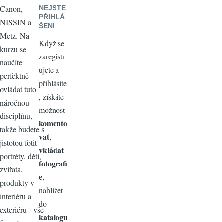
Canon,
NEJSTE
PŘIHLÁ
NISSIN a
ŠENI
Metz. Na
Když se
kurzu se
zaregistr
naučíte
ujete a
perfektně
přihlásíte
ovládat tuto
, získáte
náročnou
možnost
disciplínu,
komento
takže budete s
vat
,
jistotou fotit
vkládat
portréty, dětí,
fotografi
zvířata,
e
,
produkty v
nahlížet
interiéru a
do
exteriéru - vše
katalogu