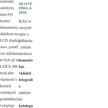
extrémně
NEJSTE
odolným,
PŘIHLÁ
ŠENI
musí být
řezáno
Když se
diamantem)
zaregistr
sklíčkem na
ujete a
LCD displeji.
přihlásíte
Ano, paměť
, získáte
vás neklame -
možnost
komento
to bylo již na
vat
LEICE M8.2,
,
vkládat
nyní jeho
fotografi
vlastnosti v
e
horších
,
světelných
nahlížet
podmínkách
do
katalogu
vylepšuje