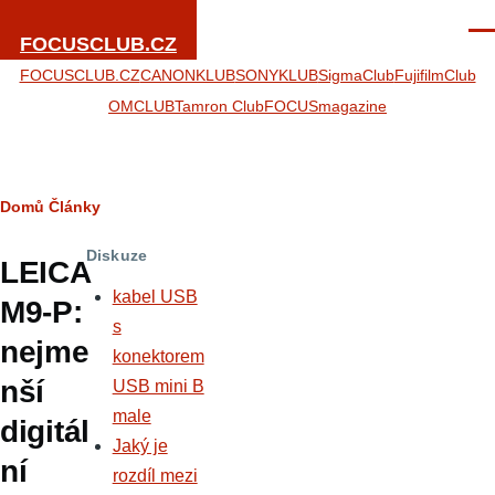
Přejít k hlavnímu obsahu
Men
FOCUSCLUB.CZ
FOCUSCLUB.CZ
CANONKLUB
SONYKLUB
SigmaClub
FujifilmClub
OMCLUB
Tamron Club
FOCUSmagazine
Drobečková
Domů
Články
navigace
Diskuze
LEICA
kabel USB
M9-P:
s
nejme
konektorem
nší
USB mini B
male
digitál
Jaký je
ní
rozdíl mezi