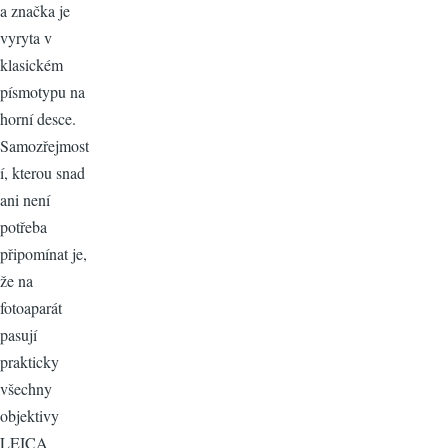
a značka je
vyryta v
klasickém
písmotypu na
horní desce.
Samozřejmost
í, kterou snad
ani není
potřeba
připomínat je,
že na
fotoaparát
pasují
prakticky
všechny
objektivy
LEICA