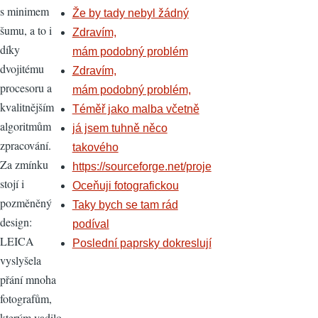
s minimem
Že by tady nebyl žádný
šumu, a to i
Zdravím,
díky
mám podobný problém
dvojitému
Zdravím,
procesoru a
mám podobný problém,
kvalitnějším
Téměř jako malba včetně
algoritmům
já jsem tuhně něco
zpracování.
takového
Za zmínku
https://sourceforge.net/proje
stojí i
Oceňuji fotografickou
pozměněný
Taky bych se tam rád
design:
podíval
LEICA
Poslední paprsky dokreslují
vyslyšela
přání mnoha
fotografům,
kterým vadilo