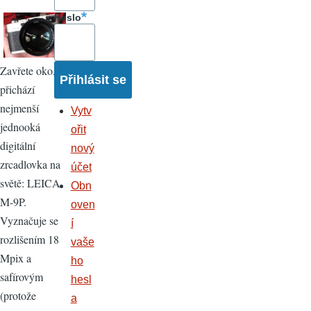
Heslo
Zavřete oko,
přichází
nejmenší
Vytv
jednooká
ořit
digitální
nový
zrcadlovka na
účet
světě: LEICA
Obn
M-9P.
oven
Vyznačuje se
í
rozlišením 18
vaše
Mpix a
ho
safírovým
hesl
(protože
a