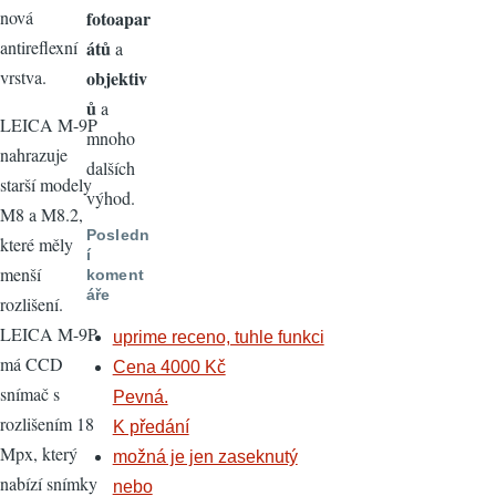
fotoapar
nová
átů
antireflexní
a
objektiv
vrstva.
ů
a
LEICA M-9P
mnoho
nahrazuje
dalších
starší modely
výhod.
M8 a M8.2,
Posledn
které měly
í
menší
koment
áře
rozlišení.
LEICA M-9P
uprime receno, tuhle funkci
má CCD
Cena 4000 Kč
snímač s
Pevná.
rozlišením 18
K předání
Mpx, který
možná je jen zaseknutý
nabízí snímky
nebo