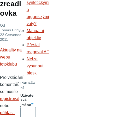
zrcadl
syntetickými
a
ovka
organickými
vaty?
Od
Tomas Pribyl
,
Manuální
22 Červenec
objektiv
2011
Přestal
Aktuality na
reagovat AF
webu
Nelze
fotoklubu
vysunout
blesk
Pro vkládání
Přihláše
komentářů
ní
se musíte
Uživatel
registrovat
ské
jméno
nebo
přihlásit