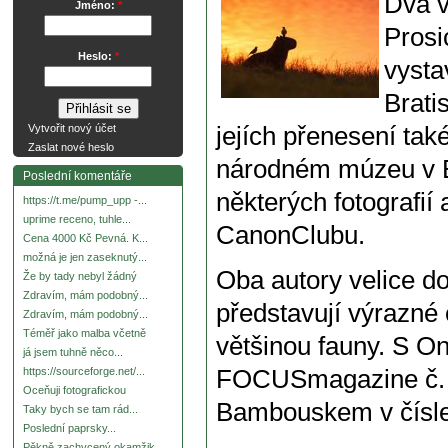
Dva v
Jméno:
*
Prosi
Heslo:
*
vysta
Brati
jejích přenesení ta
Vytvořit nový účet
Zaslat nové heslo
národném múzeu v B
Poslední komentáře
některých fotografií
https://t.me/pump_upp -...
uprime receno, tuhle...
CanonClubu.
Cena 4000 Kč Pevná. K...
možná je jen zaseknutý...
Oba autory velice d
Že by tady nebyl žádný
Zdravím, mám podobný...
představují výrazné 
Zdravím, mám podobný...
Téměř jako malba včetně
většinou fauny. S O
já jsem tuhně něco...
FOCUSmagazine č. 
https://sourceforge.net/...
Oceňuji fotografickou
Bambouskem v čísle
Taky bych se tam rád...
Poslední paprsky...
Pěkně zachycený okamžik.