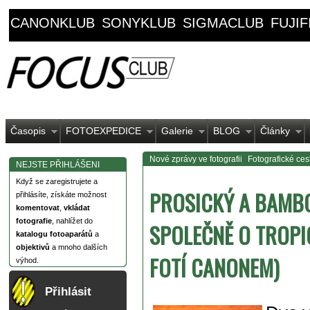
CANONKLUB
SONYKLUB
SIGMACLUB
FUJI
Časopis
FOTOEXPEDICE
Galerie
BLOG
Články
Nové zprávy ve fotografii
Fotografické ces
NEJSTE PŘIHLÁŠENI
Když se zaregistrujete a
PROSICKÝ A BAMB
přihlásíte, získáte možnost
komentovat
,
vkládat
fotografie
, nahlížet do
SPOLEČNĚ O TROPI
katalogu fotoaparátů
a
objektivů
a mnoho dalších
FOTÍ CANONEM)
výhod.
Přihlásit