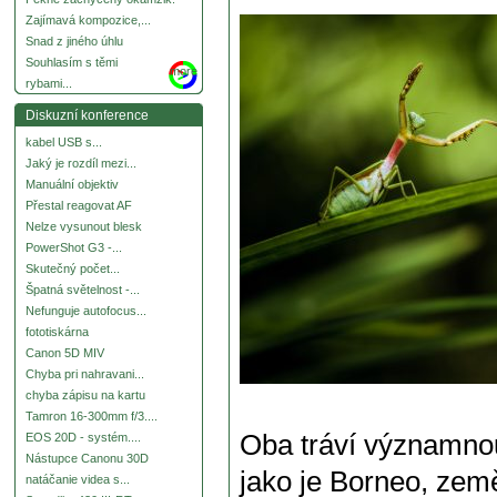
Zajímavá kompozice,...
Snad z jiného úhlu
Souhlasím s těmi
more
rybami...
Diskuzní konference
kabel USB s...
Jaký je rozdíl mezi...
Manuální objektiv
Přestal reagovat AF
Nelze vysunout blesk
PowerShot G3 -...
Skutečný počet...
Špatná světelnost -...
Nefunguje autofocus...
fototiskárna
Canon 5D MIV
Chyba pri nahravani...
chyba zápisu na kartu
Tamron 16-300mm f/3....
Oba tráví významnou
EOS 20D - systém....
Nástupce Canonu 30D
jako je Borneo, zem
natáčanie videa s...