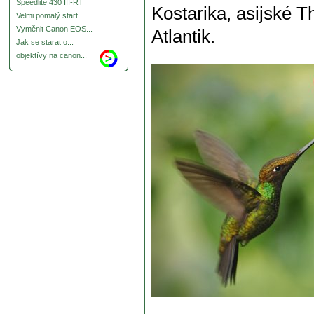
Speedlite 430 III-RT
Kostarika, asijské Th
Velmi pomalý start...
Vyměnit Canon EOS...
Atlantik.
Jak se starat o...
objektívy na canon...