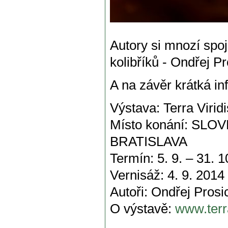
Autory si mnozí spojí
kolibříků - Ondřej P
A na závěr krátká in
Výstava: Terra Viridi
Místo konání: S
BRATISLAVA
Termín: 5. 9. – 31. 
Vernisáž: 4. 9. 2014
Autoři: Ondřej Pros
O výstavě:
www.terra