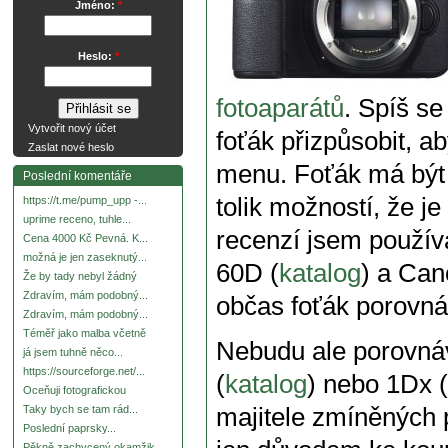
Jméno:
*
Heslo:
*
fotoaparátů
. Spíš se
Vytvořit nový účet
foťák přizpůsobit, a
Zaslat nové heslo
menu. Foťák má být „
Poslední komentáře
tolik možností, že je
https://t.me/pump_upp -...
uprime receno, tuhle...
recenzí jsem použí
Cena 4000 Kč Pevná. K...
možná je jen zaseknutý...
60D (
katalog
) a Can
Že by tady nebyl žádný
Zdravím, mám podobný...
občas foťák porovn
Zdravím, mám podobný...
Téměř jako malba včetně
Nebudu ale porovnáv
já jsem tuhně něco...
https://sourceforge.net/...
(
katalog
) nebo 1Dx (
Oceňuji fotografickou
majitele zmíněných 
Taky bych se tam rád...
Poslední paprsky...
Pěkně zachycený okamžik.