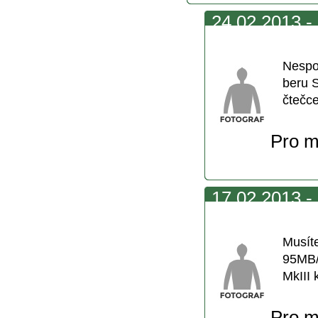
24.02.2013 - 
vždycky
Nespo
beru 
čtečc
Pro m
17.02.2013 - 
karty
Musít
95MB/
MkIII 
Pro m