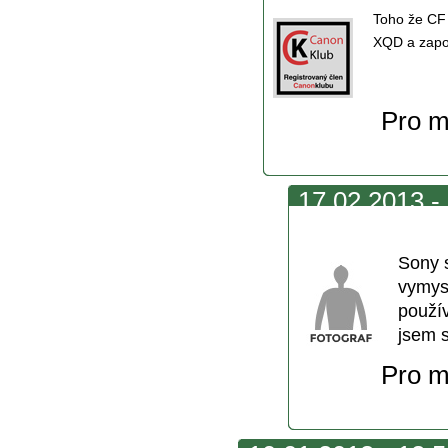
Toho že CF 
XQD a zapo
Pro m
17.02.2013 - 
vymýšlení
Sony 
vymysl
použí
jsem s
Pro m