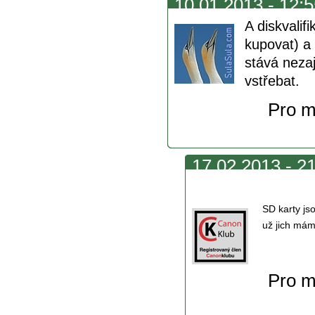
10.01.2013 - 12:5
A diskvalif
kupovat) a
stává neza
vstřebat.
Pro m
17.02.2013 - 21
a
SD karty js
už jich mám
Pro m