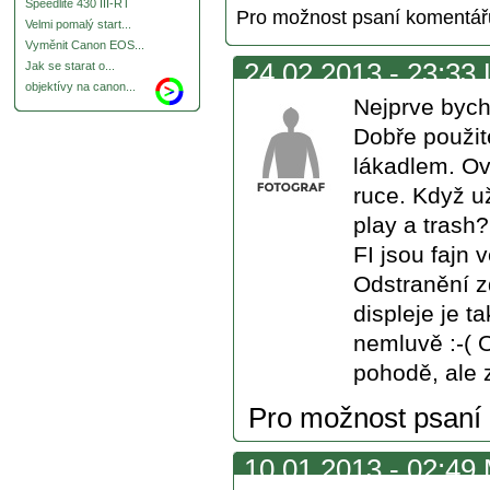
Speedlite 430 III-RT
Pro možnost psaní komentá
Velmi pomalý start...
Vyměnit Canon EOS...
24.02.2013 - 23:33 
Jak se starat o...
objektívy na canon...
Nejprve bych
Dobře použit
lákadlem. O
ruce. Když už
play a trash
FI jsou fajn 
Odstranění z
displeje je t
nemluvě :-( O
pohodě, ale z
Pro možnost psaní
10.01.2013 - 02:49 