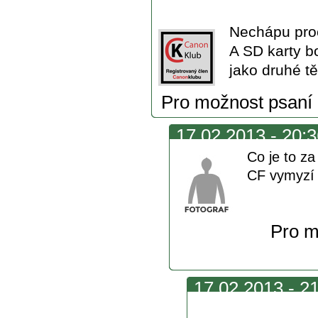
každého
Nechápu proč
A SD karty b
jako druhé těl
Pro možnost psaní
17.02.2013 - 20:3
Co je to z
CF vymyzí 
Pro m
17.02.2013 - 21
vymizí se