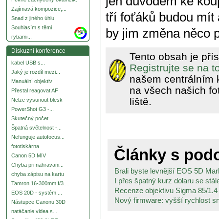
jen důvodem ke koup
Zajímavá kompozice,...
tří foťáků budou mít
Snad z jiného úhlu
Souhlasím s těmi
by jim změna něco p
more
rybami...
Diskuzní konference
Tento obsah je pří
kabel USB s...
Registrujte se na 
Jaký je rozdíl mezi...
našem centrálním 
Manuální objektiv
na všech našich fo
Přestal reagovat AF
liště.
Nelze vysunout blesk
PowerShot G3 -...
Skutečný počet...
Špatná světelnost -...
Nefunguje autofocus...
fototiskárna
Články s po
Canon 5D MIV
Chyba pri nahravani...
Brali byste levnější EOS 5D Mark
chyba zápisu na kartu
I přes špatný kurz dolaru se stále
Tamron 16-300mm f/3....
Recenze objektivu Sigma 85/1.
EOS 20D - systém....
Nový firmware: vyšší rychlost sn
Nástupce Canonu 30D
natáčanie videa s...