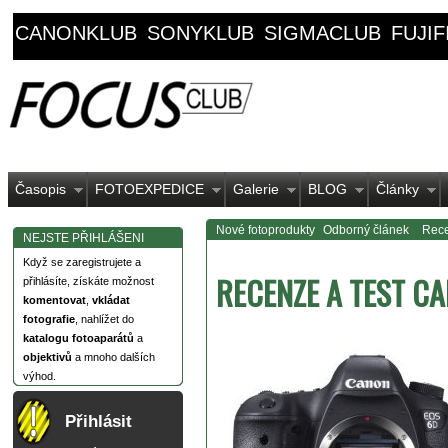
CANONKLUB
SONYKLUB
SIGMACLUB
FUJI
Časopis
FOTOEXPEDICE
Galerie
BLOG
Články
Nové fotoprodukty
Odborný článek
Rece
NEJSTE PŘIHLÁŠENI
Když se zaregistrujete a
RECENZE A TEST C
přihlásíte, získáte možnost
komentovat
,
vkládat
fotografie
, nahlížet do
katalogu fotoaparátů
a
objektivů
a mnoho dalších
výhod.
Přihlásit