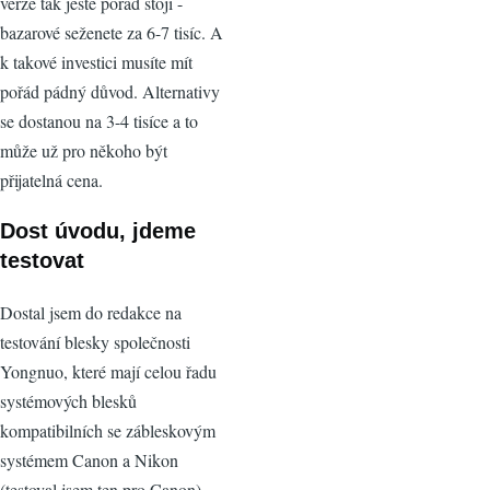
verze tak ještě pořád stojí -
bazarové seženete za 6-7 tisíc. A
k takové investici musíte mít
pořád pádný důvod. Alternativy
se dostanou na 3-4 tisíce a to
může už pro někoho být
přijatelná cena.
Dost úvodu, jdeme
testovat
Dostal jsem do redakce na
testování blesky společnosti
Yongnuo, které mají celou řadu
systémových blesků
kompatibilních se zábleskovým
systémem Canon a Nikon
(testoval jsem ten pro Canon).