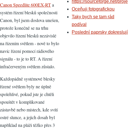
https://sourceforge.net/proje
Canon Speedlite 600EX-RT
a
Oceňuji fotografickou
systém řízení blesků společnosti
Taky bych se tam rád
Canon, byl jsem doslova unešen,
podíval
protože konečně se na trhu
Poslední paprsky dokreslují
objevilo řízení blesků nezávislé
na řízením světlem - nově to bylo
navíc řízení pomocí rádiového
signálu - to je to RT. A řízení
infračerveným světlem zůstalo.
Každopádně systémové blesky
řízené světlem byly ne úplně
spolehlivé, pokud jste je chtěli
spouštět v komplikované
zástavbě nebo místech, kde svítí
ostré slunce, a jejich dosah byl
například na pláži těžko přes 3