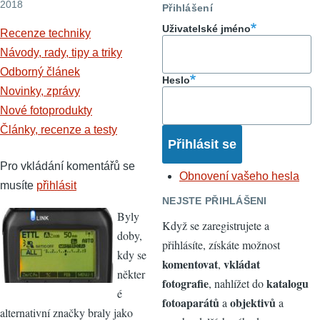
2018
Přihlášení
Uživatelské jméno
Recenze techniky
Návody, rady, tipy a triky
Odborný článek
Heslo
Novinky, zprávy
Nové fotoprodukty
Články, recenze a testy
Pro vkládání komentářů se
Obnovení vašeho hesla
musíte
přihlásit
NEJSTE PŘIHLÁŠENI
Byly
Když se zaregistrujete a
doby,
přihlásíte, získáte možnost
kdy se
komentovat
vkládat
,
někter
fotografie
katalogu
, nahlížet do
é
fotoaparátů
objektivů
a
a
alternativní značky braly jako