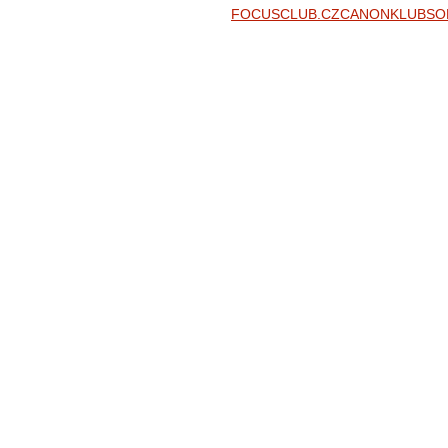
FOCUSCLUB.CZ
CANONKLUB
SO