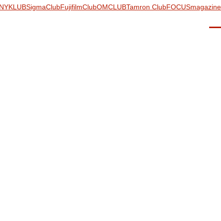
NYKLUB
SigmaClub
FujifilmClub
OMCLUB
Tamron Club
FOCUSmagazine
Men