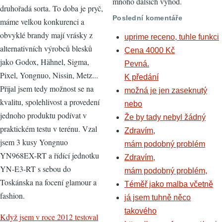
mnoho dalších výhod.
druhořadá sorta. To doba je pryč,
Poslední komentáře
máme velkou konkurenci a
obvyklé brandy mají vrásky z
uprime receno, tuhle funkci
alternativních výrobců blesků
Cena 4000 Kč
jako Godox, Hähnel, Sigma,
Pevná.
Pixel, Yongnuo, Nissin, Metz...
K předání
Přijal jsem tedy možnost se na
možná je jen zaseknutý
kvalitu, spolehlivost a provedení
nebo
jednoho produktu podívat v
Že by tady nebyl žádný
praktickém testu v terénu. Vzal
Zdravím,
jsem 3 kusy Yongnuo
mám podobný problém
YN968EX-RT a řídící jednotku
Zdravím,
YN-E3-RT s sebou do
mám podobný problém,
Toskánska na focení glamour a
Téměř jako malba včetně
fashion.
já jsem tuhně něco
takového
Když jsem v roce 2012 testoval