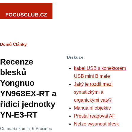
Přejít k hlavnímu obsahu
FOCUSCLUB.CZ
Drobečková
Domů
Články
navigace
Diskuze
Recenze
kabel USB s konektorem
blesků
USB mini B male
Yongnuo
Jaký je rozdíl mezi
YN968EX-RT a
syntetickými a
organickými vaty?
řídící jednotky
Manuální objektiv
YN-E3-RT
Přestal reagovat AF
Nelze vysunout blesk
Od
martinkamin
, 6 Prosinec