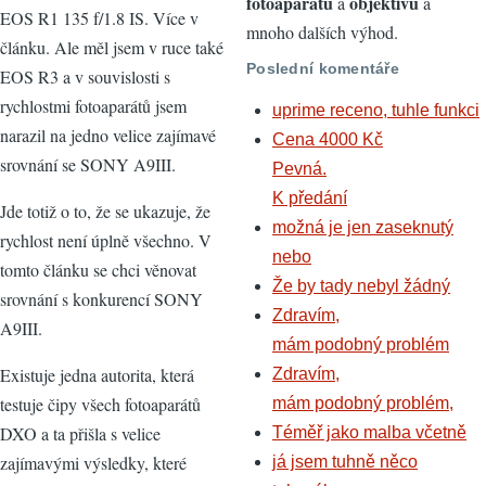
fotoaparátů
objektivů
a
a
EOS R1 135 f/1.8 IS. Více v
mnoho dalších výhod.
článku. Ale měl jsem v ruce také
Poslední komentáře
EOS R3 a v souvislosti s
rychlostmi fotoaparátů jsem
uprime receno, tuhle funkci
narazil na jedno velice zajímavé
Cena 4000 Kč
srovnání se SONY A9III.
Pevná.
K předání
Jde totiž o to, že se ukazuje, že
možná je jen zaseknutý
rychlost není úplně všechno. V
nebo
tomto článku se chci věnovat
Že by tady nebyl žádný
srovnání s konkurencí SONY
Zdravím,
A9III.
mám podobný problém
Existuje jedna autorita, která
Zdravím,
testuje čipy všech fotoaparátů
mám podobný problém,
DXO a ta přišla s velice
Téměř jako malba včetně
zajímavými výsledky, které
já jsem tuhně něco