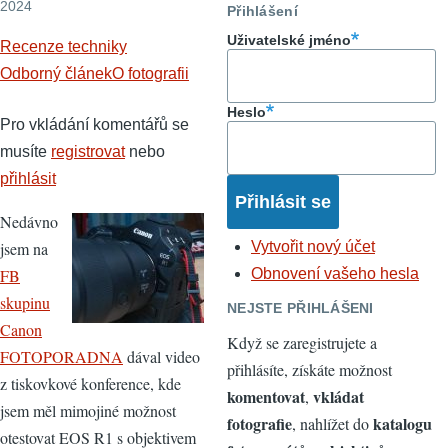
2024
Přihlášení
Uživatelské jméno
Recenze techniky
Odborný článek
O fotografii
Heslo
Pro vkládání komentářů se
musíte
registrovat
nebo
přihlásit
Nedávno
jsem na
Vytvořit nový účet
FB
Obnovení vašeho hesla
skupinu
NEJSTE PŘIHLÁŠENI
Canon
Když se zaregistrujete a
FOTOPORADNA
dával video
přihlásíte, získáte možnost
z tiskovkové konference, kde
komentovat
vkládat
,
jsem měl mimojiné možnost
fotografie
katalogu
, nahlížet do
otestovat EOS R1 s objektivem