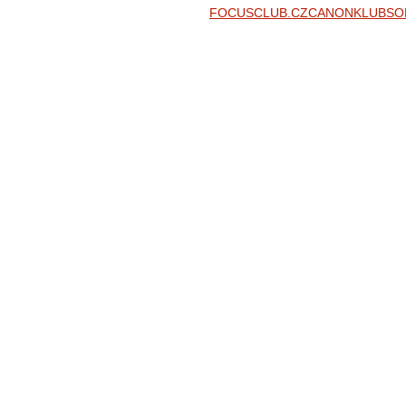
FOCUSCLUB.CZ
CANONKLUB
SO