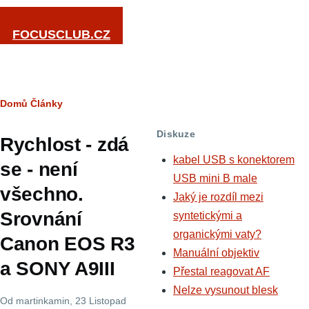
Přejít k hlavnímu obsahu
FOCUSCLUB.CZ
Drobečková
Domů
Články
navigace
Diskuze
Rychlost - zdá
kabel USB s konektorem
se - není
USB mini B male
všechno.
Jaký je rozdíl mezi
Srovnání
syntetickými a
organickými vaty?
Canon EOS R3
Manuální objektiv
a SONY A9III
Přestal reagovat AF
Nelze vysunout blesk
Od
martinkamin
, 23 Listopad