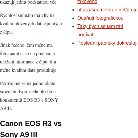
ukazují jednu podstatnou věc.
takového
https://sourceforge.net/proje
Rychlost snímání má vliv na
Oceňuji fotografickou
kvalitu uložených dat sejmutých
Taky bych se tam rád
z čipu.
podíval
Poslední paprsky dokreslují
Jinak řečeno, čím méně má
fotoaparát času na přečtení a
uložení informace z čipu, tím
méně kvalitní data produkuje.
Podívejme se na jedno okaté
srovnání dvou zcela blízkých
konkurentů EOS R3 a SONY
A9III.
Canon EOS R3 vs
Sony A9 III