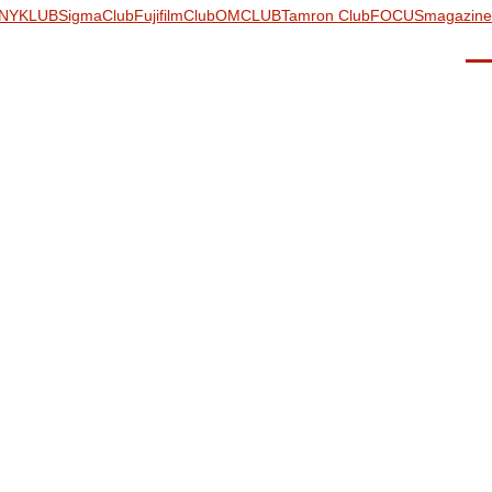
NYKLUB
SigmaClub
FujifilmClub
OMCLUB
Tamron Club
FOCUSmagazine
Men