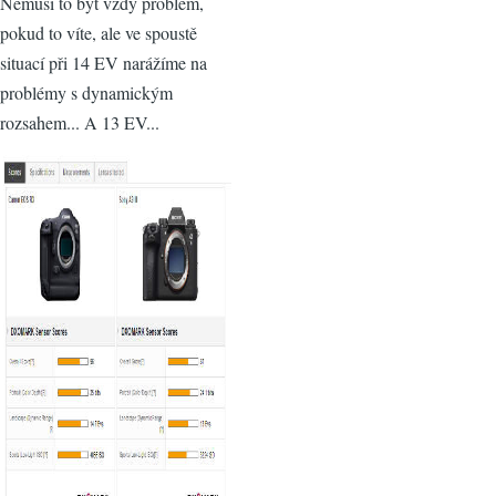
Nemusí to být vždy problém,
pokud to víte, ale ve spoustě
situací při 14 EV narážíme na
problémy s dynamickým
rozsahem... A 13 EV...