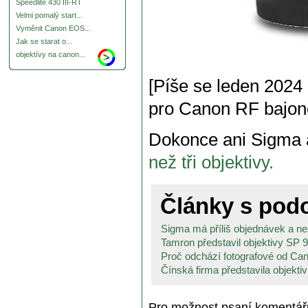
Speedlite 430 III-RT
Velmi pomalý start...
Vyměnit Canon EOS...
Jak se starat o...
objektívy na canon...
[Píše se leden 2024
pro Canon RF bajone
Dokonce ani Sigma 
než tři objektivy.
Články s po
Sigma má příliš objednávek a nes
Tamron představil objektivy SP 9
Proč odchází fotografové od Can
Čínská firma představila objektiv
Pro možnost psaní komentá