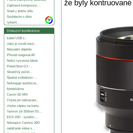
že byly kontruované
Zajímavá kompozice,...
Snad z jiného úhlu
Souhlasím s těmi
more
rybami...
Diskuzní konference
kabel USB s...
Jaký je rozdíl mezi...
Manuální objektiv
Přestal reagovat AF
Nelze vysunout blesk
PowerShot G3 -...
Skutečný počet...
Špatná světelnost -...
Nefunguje autofocus...
fototiskárna
Canon 5D MIV
Chyba pri nahravani...
chyba zápisu na kartu
Tamron 16-300mm f/3....
EOS 20D - systém....
Nástupce Canonu 30D
natáčanie videa s...