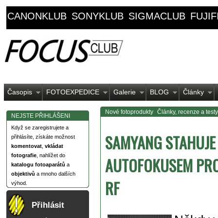
CANONKLUB
SONYKLUB
SIGMACLUB
FUJI
Časopis
FOTOEXPEDICE
Galerie
BLOG
Články
Nové fotoprodukty
Články, recenze a testy
NEJSTE PŘIHLÁŠENI
Když se zaregistrujete a
SAMYANG STAHUJE 
přihlásíte, získáte možnost
komentovat
,
vkládat
fotografie
, nahlížet do
AUTOFOKUSEM PRO
katalogu fotoaparátů
a
objektivů
a mnoho dalších
RF
výhod.
Přihlásit