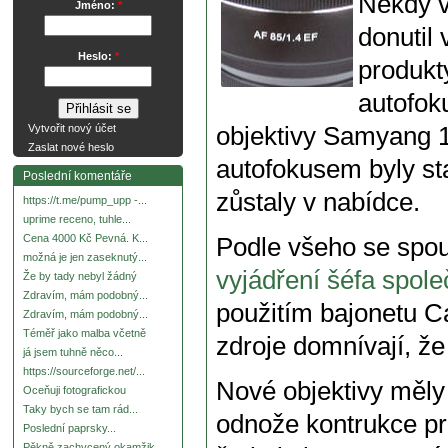
Někdy v
Jméno:
*
donutil
Heslo:
*
produkt
autofok
objektivy Samyang 1
Vytvořit nový účet
Zaslat nové heslo
autofokusem byly st
Poslední komentáře
zůstaly v nabídce.
https://t.me/pump_upp -...
uprime receno, tuhle...
Cena 4000 Kč Pevná. K...
Podle všeho se spou
možná je jen zaseknutý...
vyjádření šéfa spol
Že by tady nebyl žádný
Zdravím, mám podobný...
použitím bajonetu C
Zdravím, mám podobný...
Téměř jako malba včetně
zdroje domnívají, ž
já jsem tuhně něco...
https://sourceforge.net/...
Nové objektivy měly 
Oceňuji fotografickou
Taky bych se tam rád...
odnože kontrukce pr
Poslední paprsky...
Pěkně zachycený okamžik.