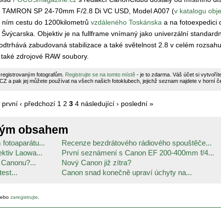
tiv TAMRON SP 24-70mm F/2.8 Di VC USD, Model A007 (
v katalogu obje
s ním cestu do 1200kilometrů
vzdáleného Toskánska
a na fotoexpedici 
výcarska. Objektiv je na fullframe vnímaný jako univerzální standard
dtrhává zabudovaná stabilizace a také světelnost 2.8 v celém rozsahu
 také zdrojové RAW soubory.
 registrovaným fotografům.
Registrujte se na tomto místě
- je to zdarma. Váš účet si vytvoří
a pak jej můžete používat na všech našich fotoklubech, jejichž seznam najdete v horní čer
 první
‹ předchozí
1
2
3
4
následující ›
poslední »
ným obsahem
fotoaparátu...
Recenze bezdrátového rádiového spouštěče...
ektiv Laowa...
První seznámení s Canon EF 200-400mm f/4...
 Canonu?...
Nový Canon již zítra?
est...
Canon snad konečně upraví úchyty na...
ebo
zaregistrujte
.