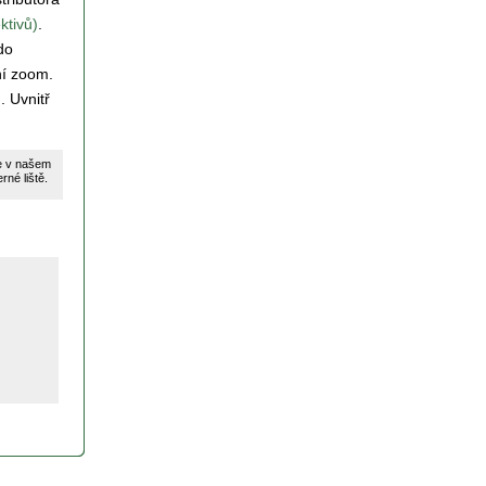
ktivů)
.
do
ní zoom.
. Uvnitř
te v našem
né liště.