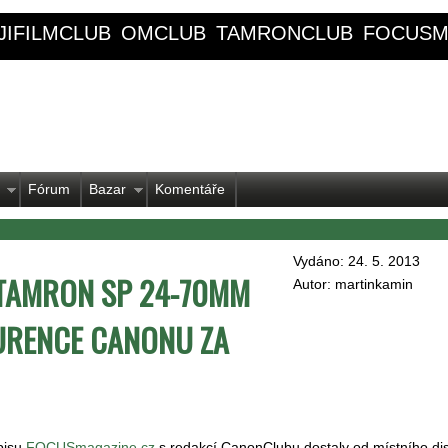
JIFILMCLUB
OMCLUB
TAMRONCLUB
FOCUSM
Fórum
Bazar
Komentáře
Vydáno: 24. 5. 2013
 TAMRON SP 24-70MM
Autor: martinkamin
KURENCE CANONU ZA
pisu
FOCUSmagazine.cz
s redakcí CanonClubu dostaly od místního dis