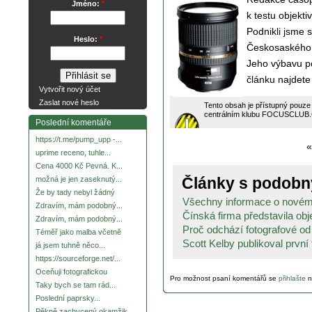
Jméno:
*
k testu objek
Podnikli jsme 
Heslo:
*
Českosaského Š
Jeho výbavu po
článku najdete
Vytvořit nový účet
Zaslat nové heslo
Tento obsah je přístupný pouze
centrálním klubu FOCUSCLUB.CZ 
Poslední komentáře
https://t.me/pump_upp -...
«
uprime receno, tuhle...
Cena 4000 Kč Pevná. K...
Články s podob
možná je jen zaseknutý...
Že by tady nebyl žádný
Všechny informace o novém 
Zdravím, mám podobný...
Čínská firma představila obj
Zdravím, mám podobný...
Proč odchází fotografové od
Téměř jako malba včetně
Scott Kelby publikoval první t
já jsem tuhně něco...
https://sourceforge.net/...
Oceňuji fotografickou
Pro možnost psaní komentářů se
přihlašte
n
Taky bych se tam rád...
Poslední paprsky...
Pěkně zachycený okamžik.