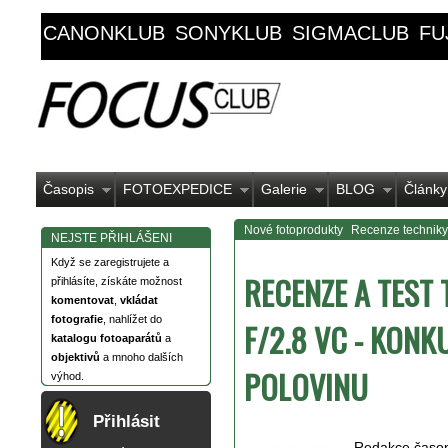
CANONKLUB
SONYKLUB
SIGMACLUB
FU
Časopis
FOTOEXPEDICE
Galerie
BLOG
Články
Nové fotoprodukty
Recenze techniky
NEJSTE PŘIHLÁŠENI
Když se zaregistrujete a
RECENZE A TEST
přihlásíte, získáte možnost
komentovat
,
vkládat
fotografie
, nahlížet do
F/2.8 VC - KON
katalogu fotoaparátů
a
objektivů
a mnoho dalších
POLOVINU
výhod.
Přihlásit
Redakce časo