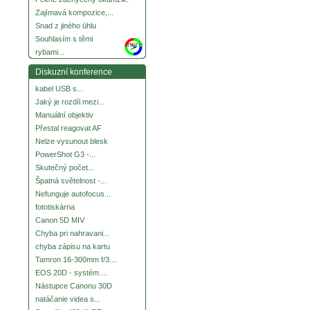
Zajímavá kompozice,...
Snad z jiného úhlu
Souhlasím s těmi
more
rybami...
Diskuzní konference
kabel USB s...
Jaký je rozdíl mezi...
Manuální objektiv
Přestal reagovat AF
Nelze vysunout blesk
PowerShot G3 -...
Skutečný počet...
Špatná světelnost -...
Nefunguje autofocus...
fototiskárna
Canon 5D MIV
Chyba pri nahravani...
chyba zápisu na kartu
Tamron 16-300mm f/3....
EOS 20D - systém....
Nástupce Canonu 30D
natáčanie videa s...