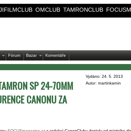
JIFILMCLUB
OMCLUB
TAMRONCLUB
FOCUSM
Fórum
Bazar
Komentáře
Vydáno: 24. 5. 2013
 TAMRON SP 24-70MM
Autor: martinkamin
KURENCE CANONU ZA
pisu
FOCUSmagazine.cz
s redakcí CanonClubu dostaly od místního dis