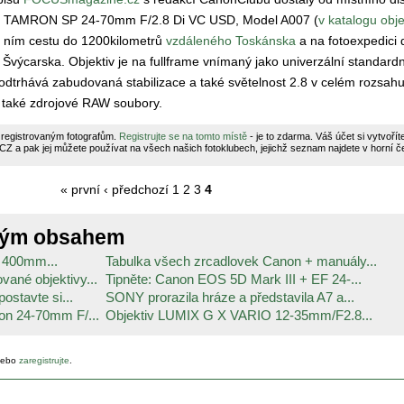
tiv TAMRON SP 24-70mm F/2.8 Di VC USD, Model A007 (
v katalogu obje
s ním cestu do 1200kilometrů
vzdáleného Toskánska
a na fotoexpedici 
výcarska. Objektiv je na fullframe vnímaný jako univerzální standard
dtrhává zabudovaná stabilizace a také světelnost 2.8 v celém rozsahu
 také zdrojové RAW soubory.
 registrovaným fotografům.
Registrujte se na tomto místě
- je to zdarma. Váš účet si vytvoří
a pak jej můžete používat na všech našich fotoklubech, jejichž seznam najdete v horní čer
« první
‹ předchozí
1
2
3
4
ným obsahem
F 400mm...
Tabulka všech zrcadlovek Canon + manuály...
vané objektivy...
Tipněte: Canon EOS 5D Mark III + EF 24-...
ostavte si...
SONY prorazila hráze a představila A7 a...
ron 24-70mm F/...
Objektiv LUMIX G X VARIO 12-35mm/F2.8...
ebo
zaregistrujte
.