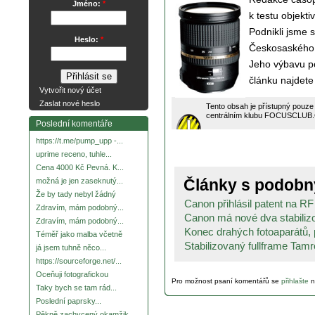
Jméno:
*
k testu objek
Podnikli jsme 
Heslo:
*
Českosaského Š
Jeho výbavu po
článku najdete
Vytvořit nový účet
Zaslat nové heslo
Tento obsah je přístupný pouze
centrálním klubu FOCUSCLUB.CZ 
Poslední komentáře
https://t.me/pump_upp -...
uprime receno, tuhle...
Cena 4000 Kč Pevná. K...
Články s podob
možná je jen zaseknutý...
Že by tady nebyl žádný
Canon přihlásil patent na R
Zdravím, mám podobný...
Canon má nové dva stabilizo
Zdravím, mám podobný...
Konec drahých fotoaparátů, p
Téměř jako malba včetně
Stabilizovaný fullframe Tam
já jsem tuhně něco...
https://sourceforge.net/...
Oceňuji fotografickou
Pro možnost psaní komentářů se
přihlašte
n
Taky bych se tam rád...
Poslední paprsky...
Pěkně zachycený okamžik.