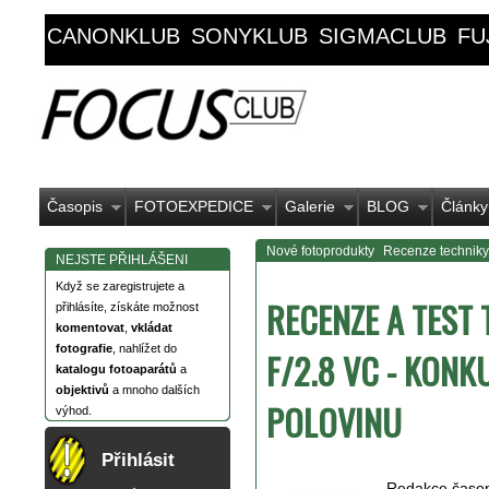
CANONKLUB
SONYKLUB
SIGMACLUB
FU
Časopis
FOTOEXPEDICE
Galerie
BLOG
Články
Nové fotoprodukty
Recenze techniky
NEJSTE PŘIHLÁŠENI
Když se zaregistrujete a
RECENZE A TEST
přihlásíte, získáte možnost
komentovat
,
vkládat
fotografie
, nahlížet do
F/2.8 VC - KON
katalogu fotoaparátů
a
objektivů
a mnoho dalších
POLOVINU
výhod.
Přihlásit
Redakce časo