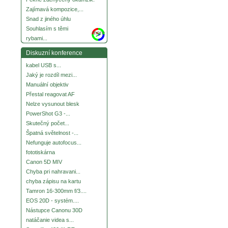
Zajímavá kompozice,...
Snad z jiného úhlu
Souhlasím s těmi
more
rybami...
Diskuzní konference
kabel USB s...
Jaký je rozdíl mezi...
Manuální objektiv
Přestal reagovat AF
Nelze vysunout blesk
PowerShot G3 -...
Skutečný počet...
Špatná světelnost -...
Nefunguje autofocus...
fototiskárna
Canon 5D MIV
Chyba pri nahravani...
chyba zápisu na kartu
Tamron 16-300mm f/3....
EOS 20D - systém....
Nástupce Canonu 30D
natáčanie videa s...