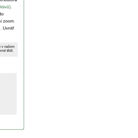
ktivů)
.
do
ní zoom.
. Uvnitř
te v našem
né liště.