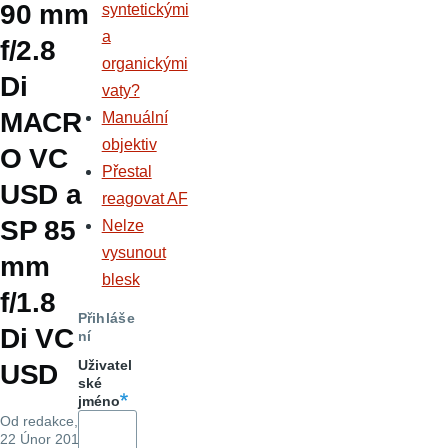
90 mm
syntetickými
a
f/2.8
organickými
Di
vaty?
MACR
Manuální
objektiv
O VC
Přestal
USD a
reagovat AF
SP 85
Nelze
vysunout
mm
blesk
f/1.8
Přihláše
Di VC
ní
Uživatel
USD
ské
jméno
Od
redakce
,
22 Únor 2016