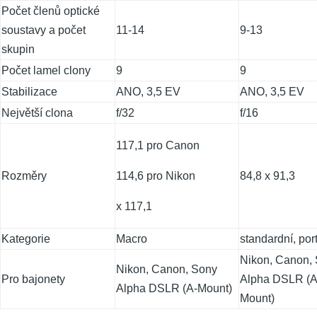
Počet členů optické
soustavy a počet
11-14
9-13
skupin
Počet lamel clony
9
9
Stabilizace
ANO, 3,5 EV
ANO, 3,5 EV
Největší clona
f/32
f/16
117,1 pro Canon
Rozměry
114,6 pro Nikon
84,8 x 91,3
x 117,1
Kategorie
Macro
standardní, port
Nikon, Canon,
Nikon, Canon, Sony
Pro bajonety
Alpha DSLR (A
Alpha DSLR (A-Mount)
Mount)