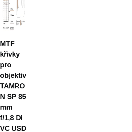
MTF
křivky
pro
objektiv
TAMRO
N SP 85
mm
f/1,8 Di
VC USD