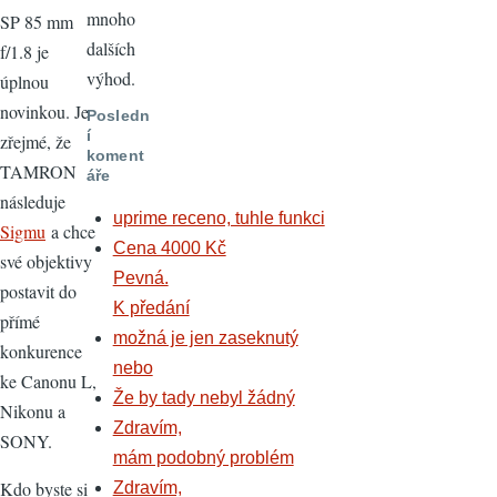
mnoho
SP 85 mm
dalších
f/1.8 je
výhod.
úplnou
novinkou. Je
Posledn
í
zřejmé, že
koment
TAMRON
áře
následuje
uprime receno, tuhle funkci
Sigmu
a chce
Cena 4000 Kč
své objektivy
Pevná.
postavit do
K předání
přímé
možná je jen zaseknutý
konkurence
nebo
ke Canonu L,
Že by tady nebyl žádný
Nikonu a
Zdravím,
SONY.
mám podobný problém
Kdo byste si
Zdravím,