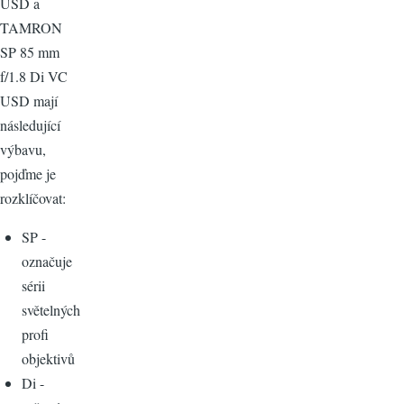
USD a
TAMRON
SP 85 mm
f/1.8 Di VC
USD mají
následující
výbavu,
pojďme je
rozklíčovat:
SP -
označuje
sérii
světelných
profi
objektivů
Di -