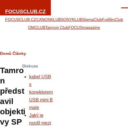
Přejít k hlavnímu obsahu
Men
FOCUSCLUB.CZ
FOCUSCLUB.CZ
CANONKLUB
SONYKLUB
SigmaClub
FujifilmClub
OMCLUB
Tamron Club
FOCUSmagazine
Drobečková
Domů
Články
navigace
Diskuze
Tamro
kabel USB
n
s
předst
konektorem
avil
USB mini B
male
objekti
Jaký je
vy SP
rozdíl mezi