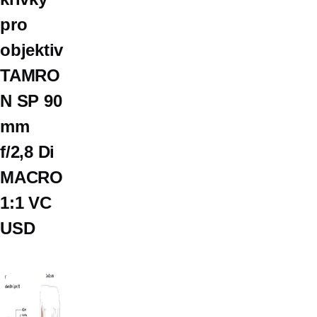
pro
objektiv
TAMRO
N SP 90
mm
f/2,8 Di
MACRO
1:1 VC
USD