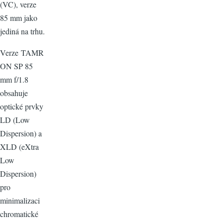
(VC), verze
85 mm jako
jediná na trhu.
Verze TAMR
ON SP 85
mm f/1.8
obsahuje
optické prvky
LD (Low
Dispersion) a
XLD (eXtra
Low
Dispersion)
pro
minimalizaci
chromatické