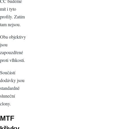
CC budeme
mít i tyto
profily. Zatím
tam nejsou.
Oba objektivy
jsou
zapouzdřené
proti vlhkosti.
Součástí
dodávky jsou
standardně
sluneční
clony.
MTF
křivky