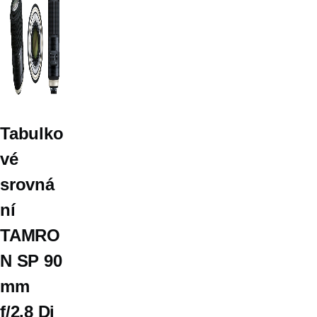
Tabulko
vé
srovná
ní
TAMRO
N SP 90
mm
f/2.8 Di