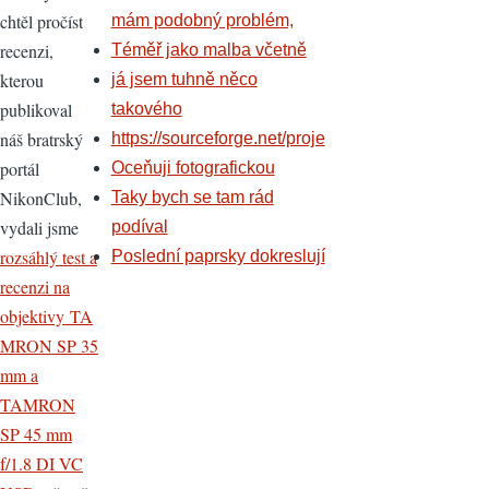
chtěl pročíst
mám podobný problém,
recenzi,
Téměř jako malba včetně
kterou
já jsem tuhně něco
publikoval
takového
náš bratrský
https://sourceforge.net/proje
portál
Oceňuji fotografickou
NikonClub,
Taky bych se tam rád
vydali jsme
podíval
rozsáhlý test a
Poslední paprsky dokreslují
recenzi na
objektivy TA
MRON SP 35
mm a
TAMRON
SP 45 mm
f/1.8 DI VC