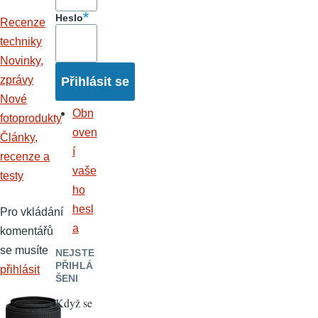
Heslo
Recenze
techniky
Novinky,
zprávy
Nové
Obn
fotoprodukty
oven
Články,
í
recenze a
vaše
testy
ho
hesl
Pro vkládání
a
komentářů
se musíte
NEJSTE
PŘIHLÁ
přihlásit
ŠENI
Když se