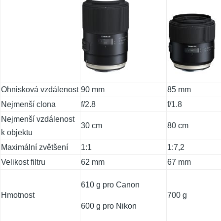
Ohnisková vzdálenost
90 mm
85 mm
Nejmenší clona
f/2.8
f/1.8
Nejmenší vzdálenost
30 cm
80 cm
k objektu
Maximální zvětšení
1:1
1:7,2
Velikost filtru
62 mm
67 mm
610 g pro Canon
Hmotnost
700 g
600 g pro Nikon