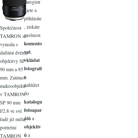
zaregistr
ujete a
přihlásíte
, získáte
Společnost
možnost
TAMRON se
komento
vytasila s
vat
,
dalšími dvěma
vkládat
objektivy SP
fotografi
90 mm a 85
e
,
mm. Zatímco
nahlížet
makroobjekti
do
v TAMRON
katalogu
SP 90 mm
fotoapar
f/2.8 ve své
átů
a
řadě již měla,
objektiv
portrétní
ů
a
TAMRON