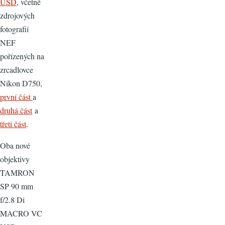
USD
, včetně
zdrojových
fotografií
NEF
pořízených na
zrcadlovce
Nikon D750,
první část
a
druhá část
a
třetí část
.
Oba nové
objektivy
TAMRON
SP 90 mm
f/2.8 Di
MACRO VC