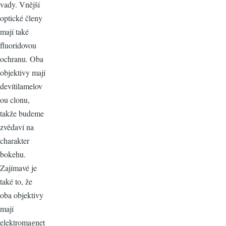
vady. Vnější
optické členy
mají také
fluoridovou
ochranu. Oba
objektivy mají
devítilamelov
ou clonu,
takže budeme
zvědaví na
charakter
bokehu.
Zajímavé je
také to, že
oba objektivy
mají
elektromagnet