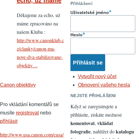
echo, už máme
Přihlášení
Uživatelské jméno
Děkujeme za echo, už
máme zpracováno na
našem Klubu :
Heslo
http://www.canonklub.c
z/clanky/canon-ma-
nove-dva-stabilizovane-
objektiv…
Vytvořit nový účet
Canon objektivy
Obnovení vašeho hesla
NEJSTE PŘIHLÁŠENI
Pro vkládání komentářů se
Když se zaregistrujete a
musíte
registrovat
nebo
přihlásíte, získáte možnost
přihlásit
komentovat
vkládat
,
fotografie
katalogu
, nahlížet do
http://www.usa.canon.com/cusa/