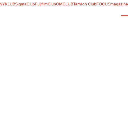
NYKLUB
SigmaClub
FujifilmClub
OMCLUB
Tamron Club
FOCUSmagazine
Men