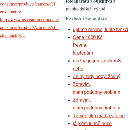
fotoaparátů
objektivů
a
a
consumer/products/cameras/ef_l
mnoho dalších výhod.
ens_lineup/…
Poslední komentáře
http://www.usa.canon.com/cusa/
consumer/products/cameras/ef_l
uprime receno, tuhle funkci
ens_lineup/…
Cena 4000 Kč
Pevná.
K předání
možná je jen zaseknutý
nebo
Že by tady nebyl žádný
Zdravím,
mám podobný problém
Zdravím,
mám podobný problém,
Téměř jako malba včetně
já jsem tuhně něco