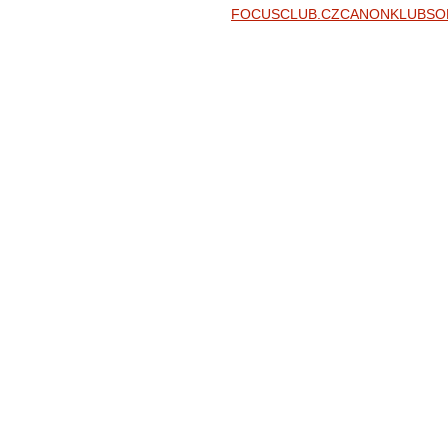
FOCUSCLUB.CZ
CANONKLUB
SO