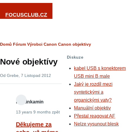
Přejít k hlavnímu obsahu
FOCUSCLUB.CZ
Drobečková
Domů
Fórum
Výrobci
Canon
Canon objektivy
navigace
Diskuze
Nové objektívy
kabel USB s konektorem
Od
Grebe
, 7 Listopad 2012
USB mini B male
Jaký je rozdíl mezi
syntetickými a
organickými vaty?
martinkamin
Manuální objektiv
13 years 9 months zpět
Přestal reagovat AF
Děkujeme za
Nelze vysunout blesk